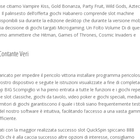
use citiamo Vampire Kiss, Gold Bonanza, Party Fruit, Wild Gods, Aztec
. Il palinsesto dell’offerta giochi Habanero comprende slot machine
isponibili sia durante la edizione desktop che durante la versione mobi
a decisione di giochi targati Microgaming. Un Folto Volume Di di ques
ssiamo ammettere che Hitman, Games of Thrones, Cosmic Invaders e
Contante Veri
caricato per impedire il pericolo vittoria installare programma pericolos
l vostro dispositivo e seguite le istruzioni visualizzate a fine di complet
pp BIG Scompiglio vi ha pieno entrata a tutte le funzioni e i giochi reperi
de slot classiche, giochi da tavolo, video poker e giochi speciali, medi
nitori di giochi garantiscono il quale i titoli siano frequentemente test
 del nostro software è intuitiva, facilitando l’accesso a una vasta gam
fficiente.
cati con la maggior realizzata successo slot QuickSpin spiccano 888
Di chi è alla caccia successo altre opzioni di interesse, consigliamo