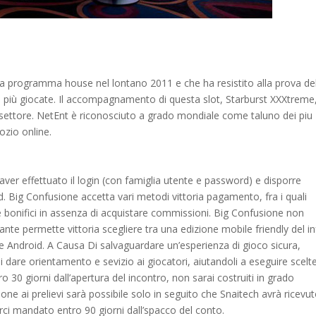
 dalla programma house nel lontano 2011 e che ha resistito alla prova de
e più giocate. Il accompagnamento di questa slot, Starburst XXXtreme
l settore. NetEnt è riconosciuto a grado mondiale come taluno dei piu
ozio online.
aver effettuato il login (con famiglia utente e password) e disporre
d. Big Confusione accetta vari metodi vittoria pagamento, fra i quali
l e bonifici in assenza di acquistare commissioni. Big Confusione non
te permette vittoria scegliere tra una edizione mobile friendly del inf
S e Android. A Causa Di salvaguardare un’esperienza di gioco sicura,
 dare orientamento e sevizio ai giocatori, aiutandoli a eseguire scelt
o 30 giorni dall’apertura del incontro, non sarai costruiti in grado
ione ai prelievi sarà possibile solo in seguito che Snaitech avrà ricevu
rci mandato entro 90 giorni dall’spacco del conto.