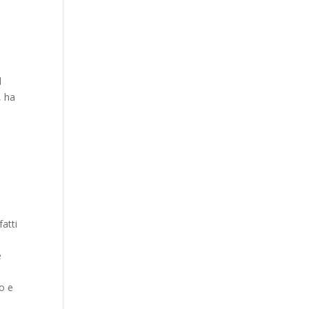
l
, ha
atti
e
to e