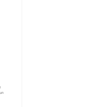
e
 un