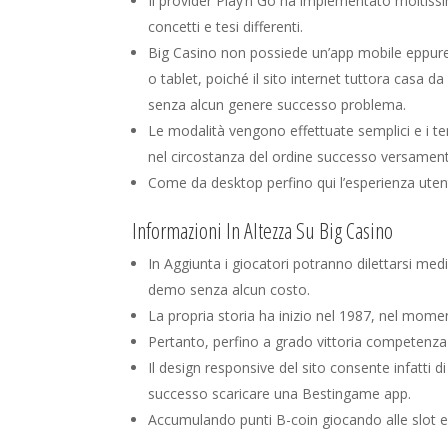
Il provider Play’n Go ha implementato moltissi
concetti e tesi differenti.
Big Casino non possiede un’app mobile eppu
o tablet, poiché il sito internet tuttora casa d
senza alcun genere successo problema.
Le modalità vengono effettuate semplici e i t
nel circostanza del ordine successo versamen
Come da desktop perfino qui l’esperienza utente
Informazioni In Altezza Su Big Casino
In Aggiunta i giocatori potranno dilettarsi medi
demo senza alcun costo.
La propria storia ha inizio nel 1987, nel momen
Pertanto, perfino a grado vittoria competenza 
Il design responsive del sito consente infatti di
successo scaricare una Bestingame app.
Accumulando punti B-coin giocando alle slot e a