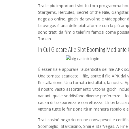
Tra le piu importanti slot tuttora programma ho
Stargems, Hercules, Secret of the Nile, Gangstar
negozio online, giochi da tavolino e videopoker d
Leovegas è una delle piattaforme con la più ampi
sono tratti da film o telefilm famosi come po
Tarzan.
In Cui Giocare Alle Slot Booming Mediante 
È essenziale appurare l’autenticità del file APK s
Una tornata scaricato il file, aprite il file APK da
l’installazione. Una tornata installata, la nostra A
Il nostro vasto assortimento vittoria giochi inclu
varianti quale soddisfano diverse preferenze. I for
causa di trasparenza e correttezza. L’interfaccia
vittoria tutte le funzionalità in maniera rapido e e
Tra i casinò negozio online consapevoli e certifi
Scompiglio, StarCasino, Snai e StarVegas. A Fine 