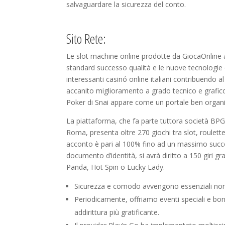
salvaguardare la sicurezza del conto.
Sito Rete:
Le slot machine online prodotte da GiocaOnline a
standard successo qualità e le nuove tecnologie d
interessanti casinó online italiani contribuendo a
accanito miglioramento a grado tecnico e grafico d
Poker di Snai appare come un portale ben organiz
La piattaforma, che fa parte tuttora società BPG 
Roma, presenta oltre 270 giochi tra slot, roulette 
acconto è pari al 100% fino ad un massimo succe
documento d’identità, si avrà diritto a 150 giri gr
Panda, Hot Spin o Lucky Lady.
Sicurezza e comodo avvengono essenziali non a
Periodicamente, offriamo eventi speciali e bonu
addirittura più gratificante.