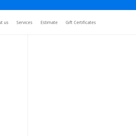
t us
Services
Estimate
Gift Certificates