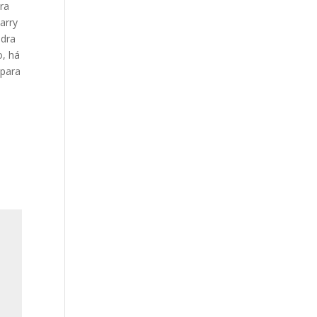
ra
arry
adra
o, há
 para