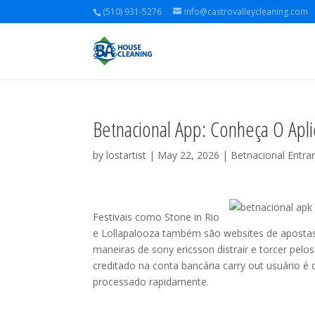
(510) 931-5276
info@castrovalleycleaning.com
Betnacional App: Conheça O Apl
by
lostartist
| May 22, 2026 |
Betnacional Entra
Festivais como Stone in Rio
e Lollapalooza também são websites de apostas
maneiras de sony ericsson distrair e torcer pelo
creditado na conta bancária carry out usuário é
processado rapidamente.