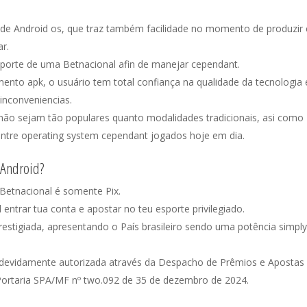
n de Android os, que traz também facilidade no momento de produzir 
r.
porte de uma Betnacional afin de manejar cependant.
nto apk, o usuário tem total confiança na qualidade da tecnologia 
 inconveniencias.
ão sejam tão populares quanto modalidades tradicionais, asi como
dentre operating system cependant jogados hoje em dia.
 Android?
 Betnacional é somente Pix.
 entrar tua conta e apostar no teu esporte privilegiado.
restigiada, apresentando o País brasileiro sendo uma potência simpl
 é devidamente autorizada através da Despacho de Prêmios e Apostas
 Portaria SPA/MF nº two.092 de 35 de dezembro de 2024.