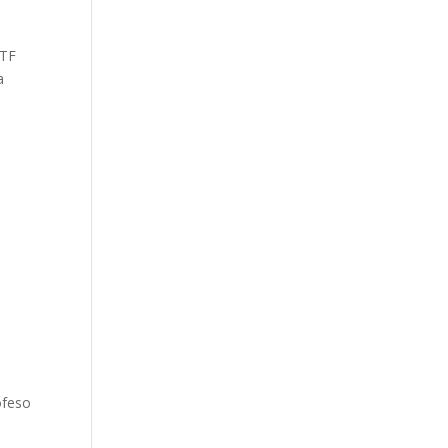
ITF
a
ofeso