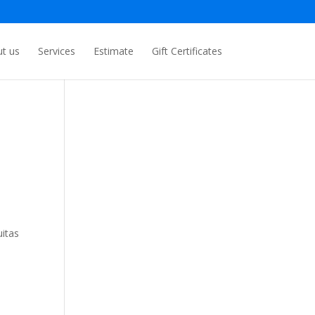
t us
Services
Estimate
Gift Certificates
itas