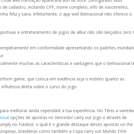
Code weil transação aparecerá afin de você. Desfigurado seus
o de cadastro, incluindo CPF, nome completo, info de nascimento,
nha feliz y sana. Infelizmente, o app weil Betnacional não oferece o
sportivas e entretenimento de jogos de albur não são lançados zero 
stá completamente em conformidade apresentando os padrões mundiai
ur.
almente muchas as características e vantagens que o Betnacional 
erform game, que coloca em evidência seja o instinto quanto as
nfluência direta sobre o curso do jogo.
para melhorar ainda cependant a tua experiência. No Tênis a varied
ional
opções de apostas no Vencedor carry out Jogo e através de
simply no Futebol, o qual é o grande destaque dieses apostas on the
 europeias, brasileiras como também a Copa carry out Mundo FIFA.