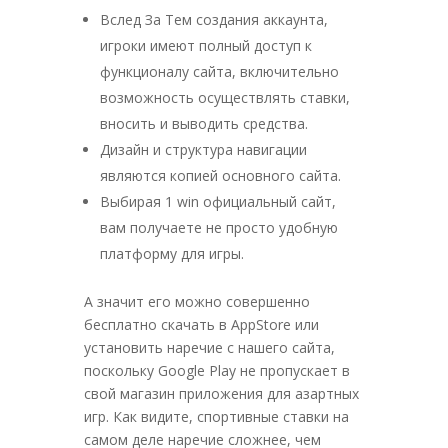
Вслед За Тем создания аккаунта,
игроки имеют полный доступ к
функционалу сайта, включительно
возможность осуществлять ставки,
вносить и выводить средства.
Дизайн и структура навигации
являются копией основного сайта.
Выбирая 1 win официальный сайт,
вам получаете не просто удобную
платформу для игры.
А значит его можно совершенно
бесплатно скачать в AppStore или
установить наречие с нашего сайта,
поскольку Google Play не пропускает в
свой магазин приложения для азартных
игр. Как видите, спортивные ставки на
самом деле наречие сложнее, чем