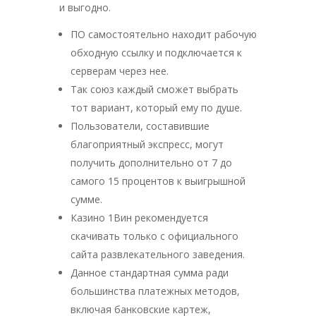
и выгодно.
ПО самостоятельно находит рабочую
обходную ссылку и подключается к
серверам через нее.
Так союз каждый сможет выбрать
тот вариант, который ему по душе.
Пользователи, составившие
благоприятный экспресс, могут
получить дополнительно от 7 до
самого 15 процентов к выигрышной
сумме.
Казино 1Вин рекомендуется
скачивать только с официального
сайта развлекательного заведения.
Данное стандартная сумма ради
большинства платежных методов,
включая банковские картеж,