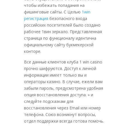
чтобы избежать попадания на
фишинговые сайты. С Целью
1win
регистрация
безопасного входа
российских посетителей было создано
рабочее 1вин зеркало. Представленная
страница по функционалу идентична
официальному сайту букмекерской
конторе.
Все данные клиентов клуба 1 win casino
прочно шифруются. Доступ к личной
информации имеет только вы и
операторы казино. В случае, ежели вам
забыли пароль, предусмотрена удобная
опция восстановления доступа. » и
следуйте подсказкам для
восстановления через Email или номер
телефона. Союз возникнут вопросы,
отдел поддержки всегда готова помочь.