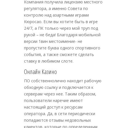
Компания получила лицензию местного
регулятора, а именно Совета по
контролю над азартными играми
Кюросао. Если вы хотите быть в игре
24/7, а ПК только через мой труп под
рукой – не беда! Благодаря мобильной
версии 1вин местоимение- не
пропустите буква одного спортивного
события, а также сможете сделать
ставку в любимом слоте.
Онлайн Казино
ПО собственнолично находит рабочую
обходную ссылку и подключается к
серверам через нее. Таким образом,
пользователи наречие имеют
настоящий доступ к ресурсам
оператора. Да, в сети периодически
попадаются отзывы недовольных
клиентов, которые по определенным