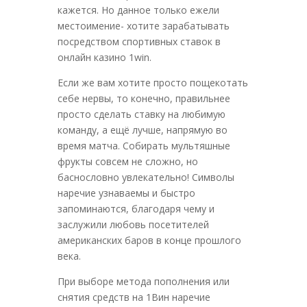
кажется. Но данное только ежели
местоимение- хотите зарабатывать
посредством спортивных ставок в
онлайн казино 1win.
Если же вам хотите просто пощекотать
себе нервы, то конечно, правильнее
просто сделать ставку на любимую
команду, а ещё лучше, напрямую во
время матча. Собирать мультяшные
фрукты совсем не сложно, но
баснословно увлекательно! Символы
наречие узнаваемы и быстро
запоминаются, благодаря чему и
заслужили любовь посетителей
американских баров в конце прошлого
века.
При выборе метода пополнения или
снятия средств на 1Вин наречие