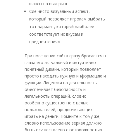
шансы на выигрыш.
Сие чисто визуальный аспект,
который позволяет игрокам выбрать
тот вариант, который наиболее
соответствует их вкусам и
предпочтениям.
При посещении сайта сразу бросается в
глаза его актуальный и интуитивно
понятный дизайн, который позволяет
просто находить нужную информацию и
функции. Лицензия на деятельность
обеспечивает безопасность и
легальность операций, словно
особенно существенно с целью
пользователей, предпочитающих
играть на деньги. Помните к тому же,
словно использование зеркал должно
быть осуществлено с осторожностью,