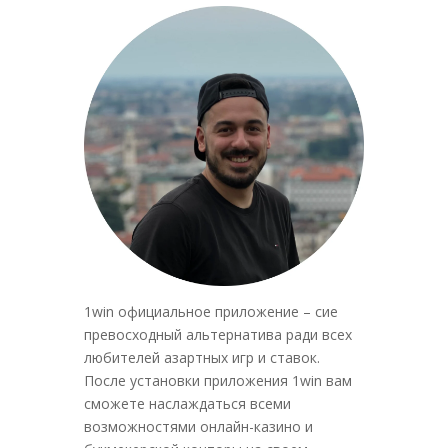
1win официальное приложение – сие
превосходный альтернатива ради всех
любителей азартных игр и ставок.
После установки приложения 1win вам
сможете наслаждаться всеми
возможностями онлайн-казино и