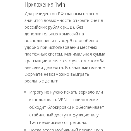
Приложения 1win
Для резидентов РФ главным плюсом
значится возможность открыть счёт в
российских рублях (RUB), без
дополнительных комиссий на
восполнение и вывод. Это особенно
удобно при использовании местных
платёжных систем. Минимальная сумма
транзакции меняется с учетом способа
внесения депозита. В ознакомительном
формате невозможно выиграть
реальные деньги.
Игроку не нужно искать зеркало или
использовать VPN — приложение
обходит блокировки и обеспечивает
стабильный доступ к функционалу
1win независимо от региона.
После этого мобильный ресурс 1Win