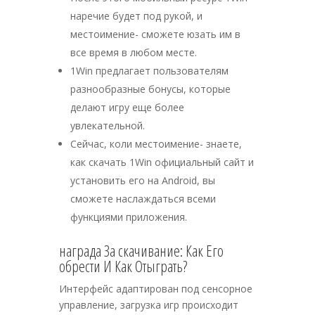
наречие будет под рукой, и
местоимение- сможете юзать им в
все время в любом месте.
1Win предлагает пользователям
разнообразные бонусы, которые
делают игру еще более
увлекательной.
Сейчас, коли местоимение- знаете,
как скачать 1Win официальный сайт и
установить его на Android, вы
сможете наслаждаться всеми
функциями приложения.
награда За скачивание: Как Его
обрести И Как Отыграть?
Интерфейс адаптирован под сенсорное
управление, загрузка игр происходит