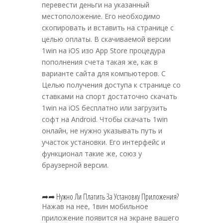
перевести деньги на указанный
местоположение. Его необходимо
скопировать и вставить на странице с
целью оплаты. В скачиваемой версии
1win на iOS изо App Store процедура
пополнения счета такая же, как в
варианте сайта для компьютеров. С
Целью получения доступа к странице со
ставками на спорт достаточно скачать
1win на iOS бесплатно или загрузить
софт на Android. Чтобы скачать 1win
онлайн, не нужно указывать путь и
участок установки. Его интерфейс и
функционал такие же, союз у
браузерной версии.
➦➦ Нужно Ли Платить За Установку Приложения?
Нажав на нее, 1вин мобильное
приложение появится на экране вашего