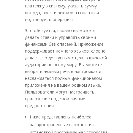
платежную систему, указать сумму
вывода, ввести реквизиты оплаты и
подтвердить операцию.
Это обязуется, словно вы можете
делать ставки и управлять своими
финансами без опасений. Приложение
поддерживает немного языков, словно
делает его доступным с целью широкой
аудитории по всему миру. Вы можете
выбрать нужный речь в настройках и
наслаждаться полным функционалом
приложения на вашем родном языке.
Пользователи могут настраивать
приложение под свои личные
предпочтения.
Ниже представлены наиболее
распространенные сложности с
установкой программы на устройства