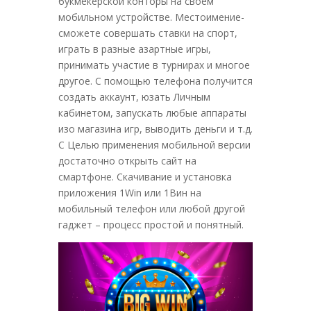
букмекерской конторы на своем
мобильном устройстве. Местоимение-
сможете совершать ставки на спорт,
играть в разные азартные игры,
принимать участие в турнирах и многое
другое. С помощью телефона получится
создать аккаунт, юзать Личным
кабинетом, запускать любые аппараты
изо магазина игр, выводить деньги и т.д.
С Целью применения мобильной версии
достаточно открыть сайт на
смартфоне. Скачивание и установка
приложения 1Win или 1Вин на
мобильный телефон или любой другой
гаджет – процесс простой и понятный.