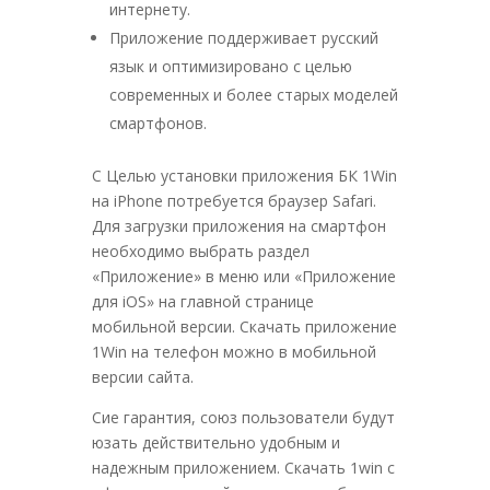
интернету.
Приложение поддерживает русский
язык и оптимизировано с целью
современных и более старых моделей
смартфонов.
С Целью установки приложения БК 1Win
на iPhone потребуется браузер Safari.
Для загрузки приложения на смартфон
необходимо выбрать раздел
«Приложение» в меню или «Приложение
для iOS» на главной странице
мобильной версии. Скачать приложение
1Win на телефон можно в мобильной
версии сайта.
Сие гарантия, союз пользователи будут
юзать действительно удобным и
надежным приложением. Скачать 1win с