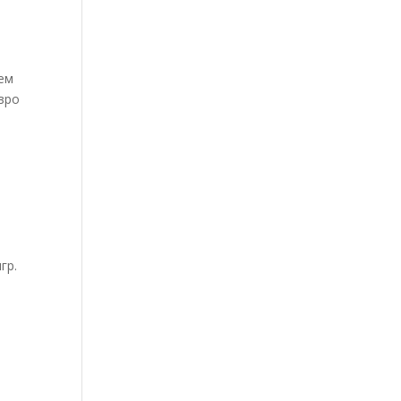
тем
вро
гр.