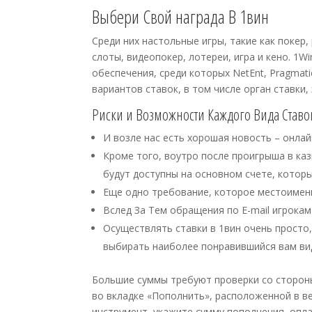
Выбери Свой награда В 1вин
Среди них настольные игры, такие как покер, 
слоты, видеопокер, лотереи, игра и кено. 1
обеспечения, среди которых NetEnt, Pragmatic 
вариантов ͏ставок, в том числе орган ставки,
Риски ͏и Возможно͏сти Каждого Вида Ставо
И возле нас есть хорошая новость – онлай
Кроме того, воутро после проигрыша в каз
будут доступны на основном счете, котор
Еще одно требование, которое местоимени
Вслед За Тем обращения по E-mail игрокам
Осуществлять ставки в 1вин очень просто
выбирать наиболее понравившийся вам вид
Большие суммы требуют проверки со стороны
во вкладке «Пополнить», расположенной в в
инструмент, укажите сумму пополнения, опла