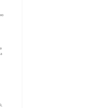
еню
а
на
а
й,