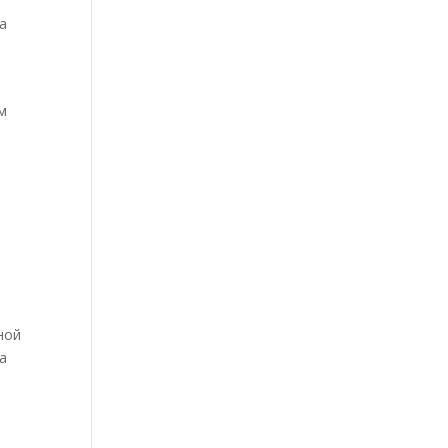
а
м
ной
а