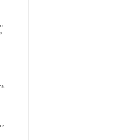
го
х
а.
те