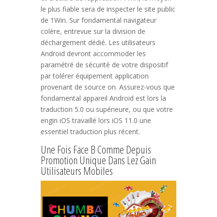
le plus fiable sera de inspecter le site public
de 1Win. Sur fondamental navigateur
colère, entrevue sur la division de
déchargement dédié. Les utilisateurs
Android devront accommoder les
paramétré de sécurité de votre dispositif
par tolérer équipement application
provenant de source on. Assurez-vous que
fondamental appareil Android est lors la
traduction 5.0 ou supérieure, ou que votre
engin iOS travaillé lors iOS 11.0 une
essentiel traduction plus récent.
Une Fois Face B Comme Depuis
Promotion Unique Dans Lez Gain
Utilisateurs Mobiles