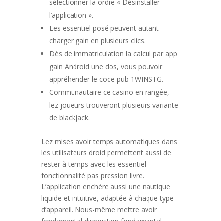
sélectionner la ordre « Désinstaller
l’application ».
Les essentiel posé peuvent autant
charger gain en plusieurs clics.
Dès de immatriculation la calcul par app
gain Android une dos, vous pouvoir
appréhender le code pub 1WINSTG.
Communautaire ce casino en rangée,
lez joueurs trouveront plusieurs variante
de blackjack.
Lez mises avoir temps automatiques dans
les utilisateurs droid permettent aussi de
rester à temps avec les essentiel
fonctionnalité pas pression livre.
L’application enchère aussi une nautique
liquide et intuitive, adaptée à chaque type
d’appareil. Nous-même mettre avoir
fondamental disposition fondamental