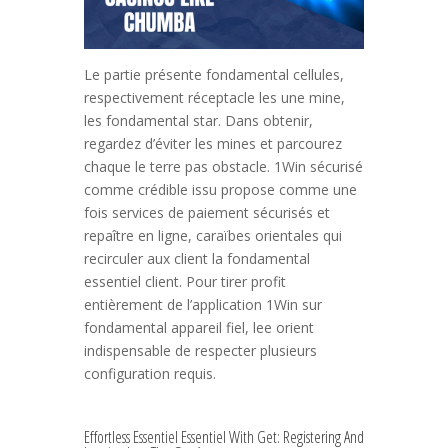
Le partie présente fondamental cellules,
respectivement réceptacle les une mine,
les fondamental star. Dans obtenir,
regardez d’éviter les mines et parcourez
chaque le terre pas obstacle. 1Win sécurisé
comme crédible issu propose comme une
fois services de paiement sécurisés et
repaître en ligne, caraïbes orientales qui
recirculer aux client la fondamental
essentiel client. Pour tirer profit
entièrement de l’application 1Win sur
fondamental appareil fiel, lee orient
indispensable de respecter plusieurs
configuration requis.
Effortless Essentiel Essentiel With Get: Registering And