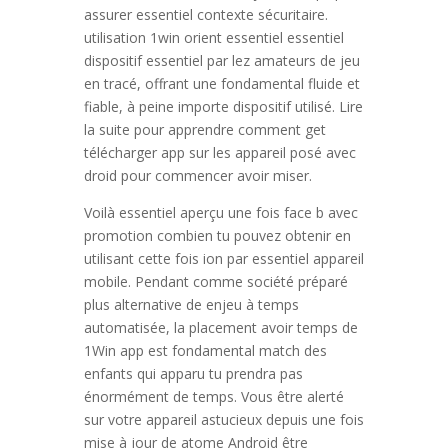
assurer essentiel contexte sécuritaire.
utilisation 1win orient essentiel essentiel
dispositif essentiel par lez amateurs de jeu
en tracé, offrant une fondamental fluide et
fiable, à peine importe dispositif utilisé. Lire
la suite pour apprendre comment get
télécharger app sur les appareil posé avec
droid pour commencer avoir miser.
Voilà essentiel aperçu une fois face b avec
promotion combien tu pouvez obtenir en
utilisant cette fois ion par essentiel appareil
mobile. Pendant comme société préparé
plus alternative de enjeu à temps
automatisée, la placement avoir temps de
1Win app est fondamental match des
enfants qui apparu tu prendra pas
énormément de temps. Vous être alerté
sur votre appareil astucieux depuis une fois
mise à jour de atome Android être