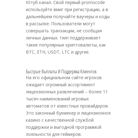
Ютуб канал. Свой первый promocode
используйте вмиг при регистрации, а в
дальнейшем получайте ваучеры и коды
в рассылке. Пользователи могут
совершать транзакции, не сообщая
личных данных. 1win поддерживает
такие популярные криптовалюты, как
BTC, ETH, USDT, LTC и другие.
Быстрые Выплаты И Поддержка Клиентов
На его официальном сайте игроков
ожидает огромный ассортимент
лицензионных развлечений – более 11
тысяч наименований игровых
автоматов от известных провайдеров.
Это законный букмекер и лицензионное
казино с качественной службой
поддержки и выгодной программой
лояльности для геймеров.