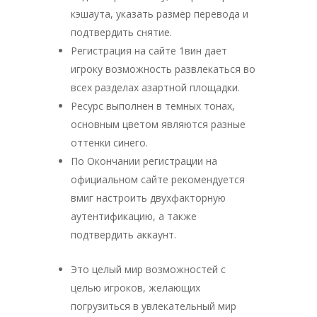
кэшаута, указать размер перевода и
подтвердить снятие.
Регистрация на сайте 1вин дает
игроку возможность развлекаться во
всех разделах азартной площадки.
Ресурс выполнен в темных тонах,
основным цветом являются разные
оттенки синего.
По Окончании регистрации на
официальном сайте рекомендуется
вмиг настроить двухфакторную
аутентификацию, а также
подтвердить аккаунт.
Это целый мир возможностей с
целью игроков, желающих
погрузиться в увлекательный мир