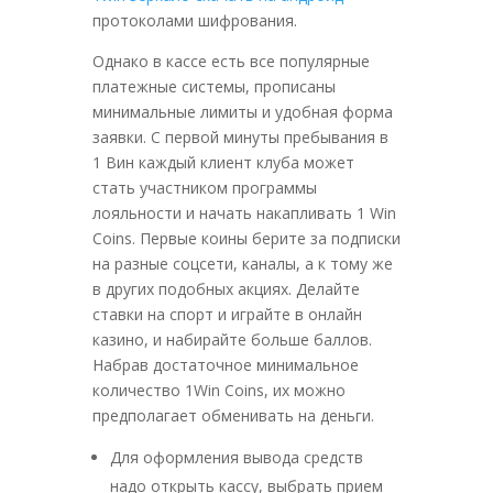
протоколами шифрования.
Однако в кассе есть все популярные
платежные системы, прописаны
минимальные лимиты и удобная форма
заявки. С первой минуты пребывания в
1 Вин каждый клиент клуба может
стать участником программы
лояльности и начать накапливать 1 Win
Coins. Первые коины берите за подписки
на разные соцсети, каналы, а к тому же
в других подобных акциях. Делайте
ставки на спорт и играйте в онлайн
казино, и набирайте больше баллов.
Набрав достаточное минимальное
количество 1Win Coins, их можно
предполагает обменивать на деньги.
Для оформления вывода средств
надо открыть кассу, выбрать прием