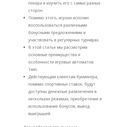
покера и изучить его с самых разных
сторон.
Помимо этого, игроки исполин
воспользоваться различными
бонусными предложениями и
участвовать в регулярных турнирах.
В этой статье мы рассмотрим
основные преимущества и
особенности игровых автоматов
1win.
Действующим клиентам букмекера,
помимо спортивных ставок, будут
доступны денежные развлечения в
нескольких режимах, приобретение и
использование бонусов, вывод
выигрышей.