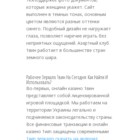
которые женщина укажет. Сайт
выполнен в темных тонах, основным
цветом являются разные оттенки
синего. Подобный дизайн не нагружает
глаза, позволяет наречие играть без
неприятных ощущений. Азартный клуб
1вин работает в большинстве стран
земного шара.
Рабочее Зеркало 1вин На Сегодня: Как Найти И
Использовать?
Во-первых, онлайн казино 1вин
представляет собой лицензированной
игровой площадкой. Мы работаем на
территории Украины легально и
подчиняемся законодательству страны.
Все финансовые транзакции в онлайн
казино 1win защищены современными
1win зеркало скачать на андроид