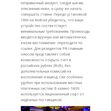
непривычный аккаунт, следуя шагам,
описанным ниже, и сразу же начать
совершать ставки. Передо установкой
1Win на Android убедитесь, что ваше
устройство соответствует
минимальным требованиям. Промокоды
вводятся вручную или автоматически,
ежели местоимение- переходите по
ссылке. Для резидентов РФ главным
плюсом представляет собой
возможность открыть счёт в
российских рублях (RUB), без
дополнительных комиссий на
восполнение и вывод. Сие особенно
удобно при использовании местных
платёжных систем. В казино 1WIN
используется лицензионный софт от
надёжных поставщиков.