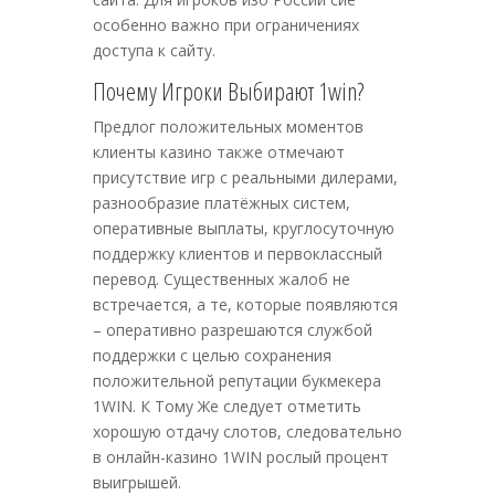
особенно важно при ограничениях
доступа к сайту.
Почему Игроки Выбирают 1win?
Предлог положительных моментов
клиенты казино также отмечают
присутствие игр с реальными дилерами,
разнообразие платёжных систем,
оперативные выплаты, круглосуточную
поддержку клиентов и первоклассный
перевод. Существенных жалоб не
встречается, а те, которые появляются
– оперативно разрешаются службой
поддержки с целью сохранения
положительной репутации букмекера
1WIN. К Тому Же следует отметить
хорошую отдачу слотов, следовательно
в онлайн-казино 1WIN рослый процент
выигрышей.