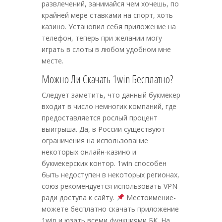
развлечений, занимайся чем хочешь, по
крайней мере ставками на спорт, хоть
казино. Установил себя приложение на
телефон, теперь при желании могу
играть в слоты в любом удобном мне
месте.
Можно Ли Скачать 1win Бесплатно?
Следует заметить, что данный букмекер
входит в число немногих компаний, где
предоставляется рослый процент
выигрыша. Да, в России существуют
ограничения на использование
некоторых онлайн-казино и
букмекерских контор. 1win способен
быть недоступен в некоторых регионах,
союз рекомендуется использовать VPN
ради доступа к сайту.
Местоимение-
можете бесплатно скачать приложение
1win и юзать всеми функциями БК. На