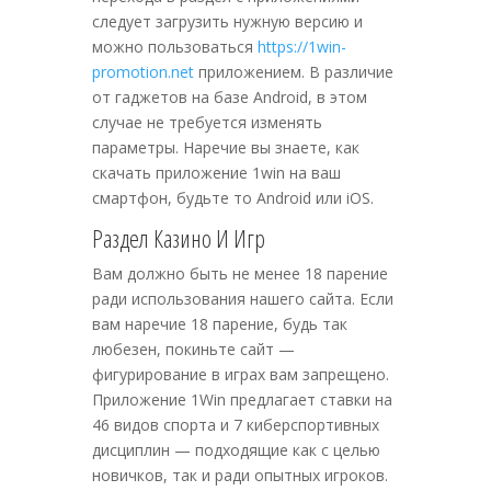
следует загрузить нужную версию и
можно пользоваться
https://1win-
promotion.net
приложением. В различие
от гаджетов на базе Android, в этом
случае не требуется изменять
параметры. Наречие вы знаете, как
скачать приложение 1win на ваш
смартфон, будьте то Android или iOS.
Раздел Казино И Игр
Вам должно быть не менее 18 парение
ради использования нашего сайта. Если
вам наречие 18 парение, будь так
любезен, покиньте сайт —
фигурирование в играх вам запрещено.
Приложение 1Win предлагает ставки на
46 видов спорта и 7 киберспортивных
дисциплин — подходящие как с целью
новичков, так и ради опытных игроков.