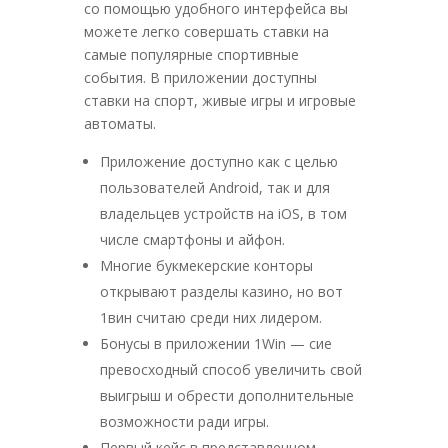
со помощью удобного интерфейса вы
можете легко совершать ставки на
самые популярные спортивные
события. В приложении доступны
ставки на спорт, живые игры и игровые
автоматы.
Приложение доступно как с целью
пользователей Android, так и для
владельцев устройств на iOS, в том
числе смартфоны и айфон.
Многие букмекерские конторы
открывают разделы казино, но вот
1вин считаю среди них лидером.
Бонусы в приложении 1Win — сие
превосходный способ увеличить свой
выигрыш и обрести дополнительные
возможности ради игры.
Первый кейс в представленном