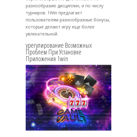
разнообразию дисциплин, и по числу
турниров. 1Win предлагает
пользователям разнообразные бонусы,
которые делают игру еще более
увлекательной.
урегулирование Возможных
Проблем При Установке
Приложения 1win