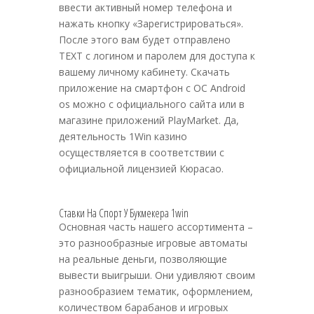
ввести активный номер телефона и
нажать кнопку «Зарегистрироваться».
После этого вам будет отправлено
TEXT с логином и паролем для доступа к
вашему личному кабинету. Скачать
приложение на смартфон с ОС Android
os можно с официального сайта или в
магазине приложений PlayMarket. Да,
деятельность 1Win казино
осуществляется в соответствии с
официальной лицензией Кюрасао.
Ставки На Спорт У Букмекера 1win
Основная часть нашего ассортимента –
это разнообразные игровые автоматы
на реальные деньги, позволяющие
вывести выигрыши. Они удивляют своим
разнообразием тематик, оформлением,
количеством барабанов и игровых