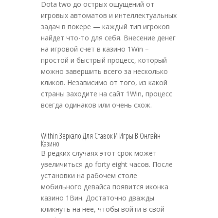
Dota two до острых ощущений от
игровых автоматов и интеллектуальных
задач в покере — каждый тип игроков
найдет что-то для себя. Внесение денег
на игровой счет в казино 1Win –
простой и быстрый процесс, который
можно завершить всего за несколько
кликов. Независимо от того, из какой
страны заходите на сайт 1Win, процесс
всегда одинаков или очень схож.
Within Зеркало Для Ставок И Игры В Онлайн
Казино
В редких случаях этот срок может
увеличиться до forty eight часов. После
установки на рабочем столе
мобильного девайса появится иконка
казино 1Вин. Достаточно дважды
кликнуть на нее, чтобы войти в свой