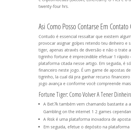
twenty-four hrs.
Asi Como Posso Contarse Em Contato 
Contudo é essencial ressaltar que existem algu
provocar asignar golpes retendo teu dinheiro e s
tiger, apenas através de diversão e não o trate
tigrinho fortune é imprecindible efetuar 1 rápi
plataforma citada nesse artigo. Em seguida, é 
financeiro neste jogo. É um game de apostas d
tigrinho, la cual dá pra ganhar recurso financei
jogo avança e conforme você compreende mais i
Fortune Tiger: Como Volver A Tener Dinheir
A Bet7k também vem chamando bastante a ate
Gambling on the internet 1 2 games cependan
A Risk é uma plataforma inovadora de apostas 
Em seguida, efetue o depósito na plataforma ca