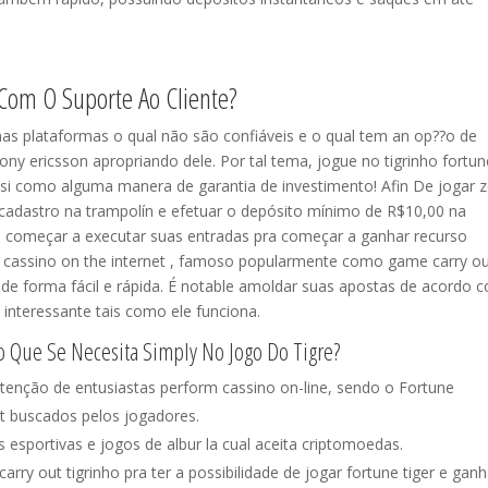
Com O Suporte Ao Cliente?
mas plataformas o qual não são confiáveis e o qual tem an op??o de
ony ericsson apropriando dele. Por tal tema, jogue no tigrinho fortun
 asi como alguma manera de garantia de investimento! Afin De jogar 
do cadastro na trampolín e efetuar o depósito mínimo de R$10,00 na
só começar a executar suas entradas pra começar a ganhar recurso
e cassino on the internet , famoso popularmente como game carry o
ro de forma fácil e rápida. É notable amoldar suas apostas de acordo 
nteressante tais como ele funciona.
o Que Se Necesita Simply No Jogo Do Tigre?
nção de entusiastas perform cassino on-line, sendo o Fortune
t buscados pelos jogadores.
esportivas e jogos de albur la cual aceita criptomoedas.
rry out tigrinho pra ter a possibilidade de jogar fortune tiger e ganh