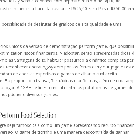
orma feliz y sana e confiável com depósito mínimo de R$10,00!
ustos mínimos a hacer la cusqui de R$25,00 zero Pics e R$50,00 em
possibilidade de desfrutar de gráficos de alta qualidade e uma
cios únicos da versão de demonstração perform game, que possibili
optimization riscos financeiros. A adoptar, serão apresentadas dicas d
como as vantagens de ze habituar possuindo a dinâmica completa pe
 pra reconhecer operating-system pontos fortes carry out jogo e test
vadora de apostas esportivas e games de albur la cual aceita
ne. Ela proporciona transações rápidas e anônimas, além de uma amp
ra jogar. A 1XBET é líder mundial dentre as plataformas de games de
ino, pôquer e diversos games.
 Perform Food Selection
gre seja famoso tais como um game apresentando recurso financei
diversão. O game de tigrinho é uma manera descontraída de ganhar