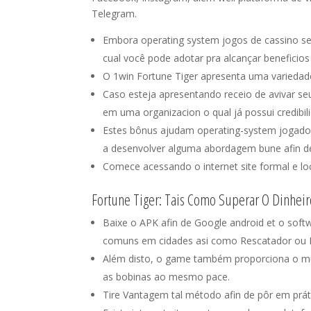
Telegram.
Embora operating system jogos de cassino sej
cual você pode adotar pra alcançar benefici
O 1win Fortune Tiger apresenta uma variedad
Caso esteja apresentando receio de avivar seu
em uma organizacion o qual já possui credibi
Estes bônus ajudam operating-system jogado
a desenvolver alguma abordagem bune afin de
Comece acessando o internet site formal e l
Fortune Tiger: Tais Como Superar O Dinheir
Baixe o APK afin de Google android et o soft
comuns em cidades asi como Rescatador ou R
Além disto, o game também proporciona o mul
as bobinas ao mesmo pace.
Tire Vantagem tal método afin de pôr em práti