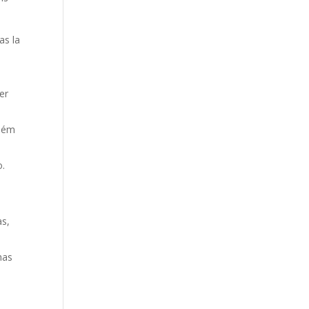
as la
er
mbém
o.
as,
has