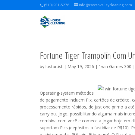
(510) 931-5276
info@castrovalleycleaning.com
Fortune Tiger Trampolín Com U
by
lostartist
| May 19, 2026 |
1win Games 300
Operating-system métodos
de pagamento incluem Pix, cartões de crédito, c
processamento rápidos, de just one primo a até 
carry out jogo, possibilitando alguma mais int
combina com você e comece a jogar hoje em di
suportam Pics (depósitos a fastidiar de R$10), Pr
e criptomoedas (Bitcoin, Ethereum). O Pics é o