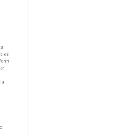
ta
e asi
rform
ear
la
ro