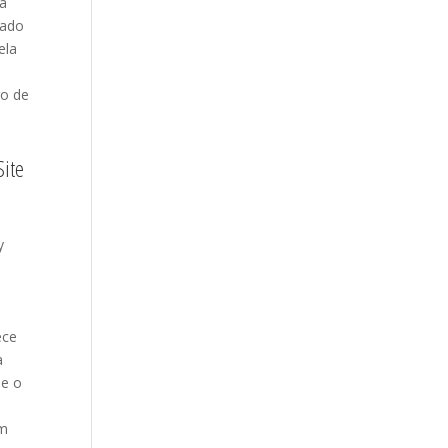
da
eado
ela
ro de
Site
y
ece
a
De o
em