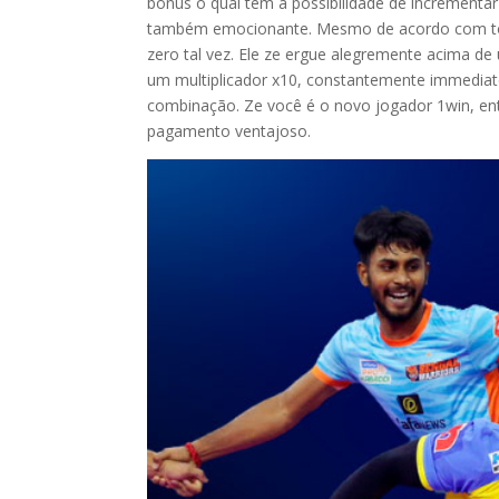
bônus o qual tem a possibilidade de incrementa
também emocionante. Mesmo de acordo com toda
zero tal vez. Ele ze ergue alegremente acima de
um multiplicador x10, constantemente immediate
combinação. Ze você é o novo jogador 1win, então
pagamento ventajoso.