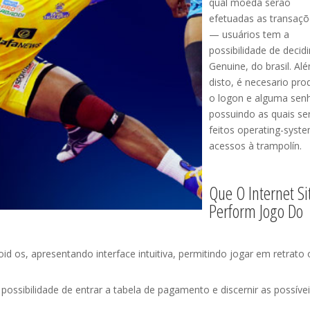
qual moeda serão
efetuadas as transaç
— usuários tem a
possibilidade de decidi
Genuine, do brasil. Al
disto, é necesario pro
o logon e alguma sen
possuindo as quais se
feitos operating-syst
acessos à trampolín.
Que O Internet Si
Perform Jogo Do
id os, apresentando interface intuitiva, permitindo jogar em retrato 
ossibilidade de entrar a tabela de pagamento e discernir as possíve