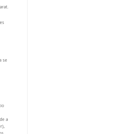
arat.
des
a se
io
 de a
r),
ns