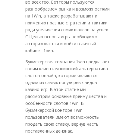
во всех гео. Бетторы пользуются
разнообразием рынка и возможностями
на 1Win, а также разрабатывают и
применяют разные стратегии и тактики
ради увеличения своих шансов на успех.
С Целью основы игры необходимо
авторизоваться и войти в личный
кабинет 1вин.
Букмекерская компания 1win предлагает
своим клиентам широкий альтернатива
слотов онлайн, которые являются
одним из самых популярных видов
казино-игр. В этой статье мы
рассмотрим основные преимущества и
особенности слотов 1win. В
букмекерской конторе 1win
пользователи имеют возможность
продать свою ставку, вернув часть
поставленных дензнак.