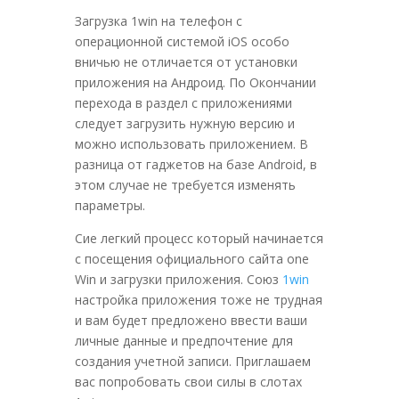
Загрузка 1win на телефон с
операционной системой iOS особо
вничью не отличается от установки
приложения на Андроид. По Окончании
перехода в раздел с приложениями
следует загрузить нужную версию и
можно использовать приложением. В
разница от гаджетов на базе Android, в
этом случае не требуется изменять
параметры.
Сие ͏легкий проц͏есс который ͏начин͏ается
с посещени͏я офиц͏иал͏ьного сайта one
Win͏ и заг͏рузки приложения. Союз
1win
настр͏ойка приложения тоже не трудная
и вам будет предложено ввести ваши
личн͏ые данные и предпочтение для
создания учетной записи. Приглашаем
вас попробовать свои силы в слотах