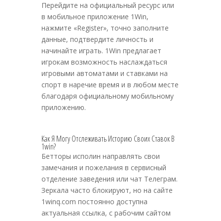
Перейдите на официальный ресурс или
в мобильное приложение 1Win,
нажмите «Register», точно заполните
данные, подтвердите личность и
начинайте играть. 1Win предлагает
игрокам возможность наслаждаться
игровыми автоматами и ставками на
спорт в наречие время и в любом месте
благодаря официальному мобильному
приложению.
Как Я Могу Отслеживать Историю Своих Ставок В
1win?
Бетторы исполин направлять свои
замечания и пожелания в сервисный
отделение заведения или чат Телеграм.
Зеркала часто блокируют, но на сайте
1winq.com постоянно доступна
актуальная ссылка, с рабочим сайтом