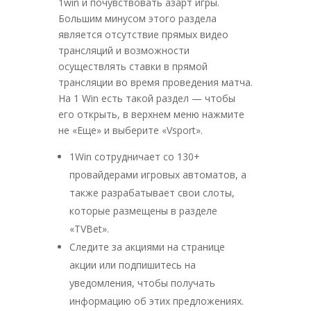
1win и почувствовать азарт игры.
Большим минусом этого раздела
является отсутствие прямых видео
трансляций и возможности
осуществлять ставки в прямой
трансляции во время проведения матча.
На 1 Win есть такой раздел — чтобы
его открыть, в верхнем меню нажмите
не «Еще» и выберите «Vsport».
1Win сотрудничает со 130+
провайдерами игровых автоматов, а
также разрабатывает свои слоты,
которые размещены в разделе
«TVBet».
Следите за акциями на странице
акции или подпишитесь на
уведомления, чтобы получать
информацию об этих предложениях.