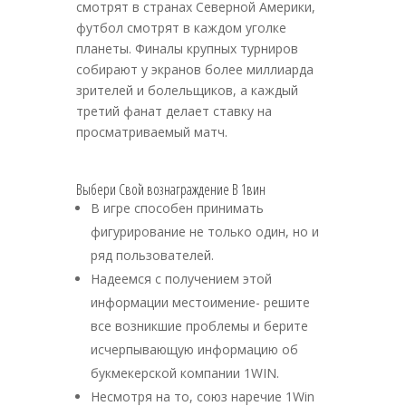
смотрят в странах Северной Америки,
футбол смотрят в каждом уголке
планеты. Финалы крупных турниров
собирают у экранов более миллиарда
зрителей и болельщиков, а каждый
третий фанат делает ставку на
просматриваемый матч.
Выбери Свой вознаграждение В 1вин
В игре способен принимать
фигурирование не только один, но и
ряд пользователей.
Надеемся с получением этой
информации местоимение- решите
все возникшие проблемы и берите
исчерпывающую информацию об
букмекерской компании 1WIN.
Несмотря на то, союз наречие 1Win