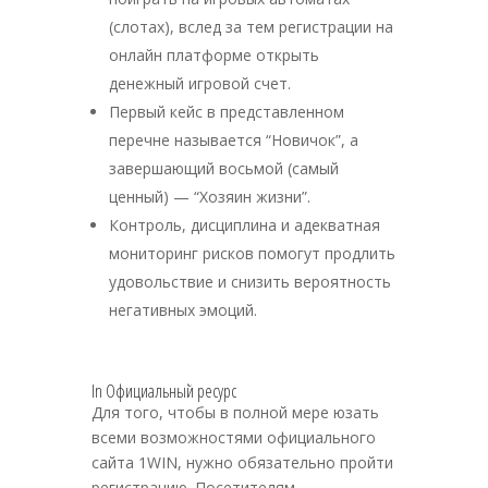
(слотах), вслед за тем регистрации на
онлайн платформе открыть
денежный игровой счет.
Первый кейс в представленном
перечне называется “Новичок”, а
завершающий восьмой (самый
ценный) — “Хозяин жизни”.
Контроль, дисциплина и адекватная
мониторинг рисков помогут продлить
удовольствие и снизить вероятность
негативных эмоций.
In Официальный ресурс
Для того, чтобы в полной мере юзать
всеми возможностями официального
сайта 1WIN, нужно обязательно пройти
регистрацию. Посетителям