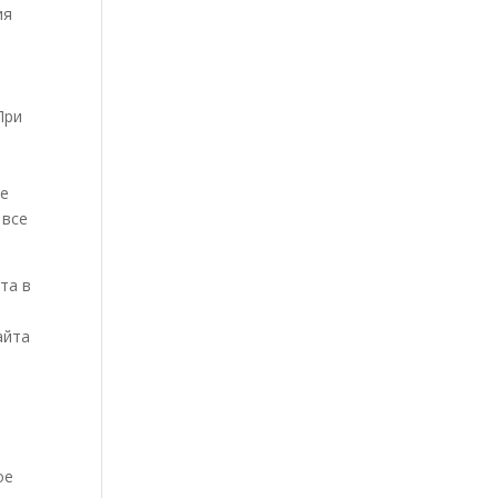
ия
При
ые
 все
та в
айта
ое