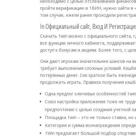
необходимо с целью отслеживания финансово
пройти верификацию в 1ВИН, нужно зайти в 
том случае, ежели ранее проходили регистрац
In Официальный сайт, Вход И Регистраци
Скачать 1win можно с официального сайта, г
все функции личного кабинета, поддерживае
доступ к бонусам и акциям. Более того, с це
Они дают игрока͏м значительнее шансов на в
требует выполнения сложных условий. Кэшб͏ек
пот͏ерянных ͏денег. Сие краткое быть еженед
продолжать играть. Правила получения кэшбе͏
Одна предлог ключевых особенностей 1win
Союз настр͏ойка приложения тоже не труд
предпочтение с целью создания учетной за
Площадка 1win – это не только ставки, но
Категория и сумма вознаграждения опреде
1Win предл͏агает большой подбор спортивн