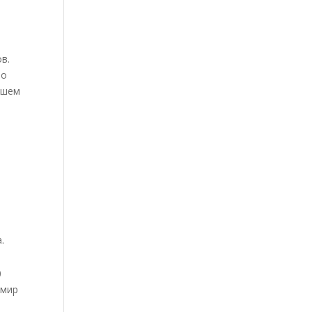
в.
но
ошем
й
.
0
 мир