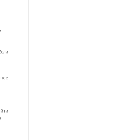
ь
Если
енее
айти
я