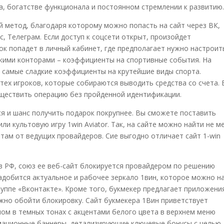
а, богатстве функционала и постоянном стремлении к развитию.
 метод, благодаря которому можно попасть на сайт через ВК,
кс, Телеграм. Если доступ к соцсети открыт, произойдет
ок попадет в личный кабинет, где предполагает нужно настроит
кими конторами – коэффициенты на спортивные события. На
 самые сладкие коэффициенты на крутейшие виды спорта.
тех игроков, которые собираются выводить средства со счета. 
уществить операцию без пройденной идентификации.
ся и шанс получить подарок покрупнее. Вы сможете поставить
и культовую игру 1win Aviator. Так, на сайте можно найти не м
там от ведущих провайдеров. Сие выгодно отличает сайт 1-win
 РФ, союз ее веб-сайт блокируется провайдером по решению
адобится актуальное и рабочее зеркало 1вин, которое можно н
руппе «Вконтакте». Кроме того, букмекер предлагает приложени
ожно обойти блокировку. Сайт букмекера 1Вин приветствует
м в темных тонах с акцентами белого цвета в верхнем меню
рмационные баннеры, детализирующие ключевые бонусы с целью