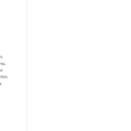
го
аны,
 и
Wi͏n.
к