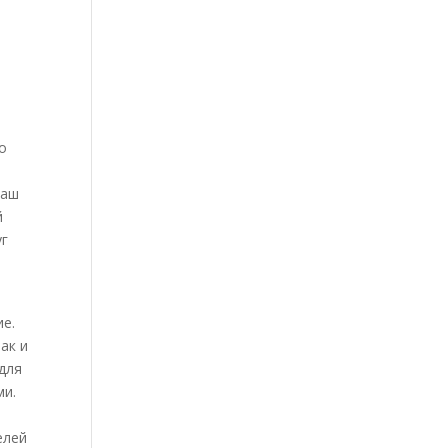
о
наш
й
уг
о
ие.
ак и
для
ми.
елей