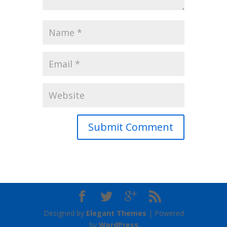
Designed by
Elegant Themes
| Powered
by
WordPress