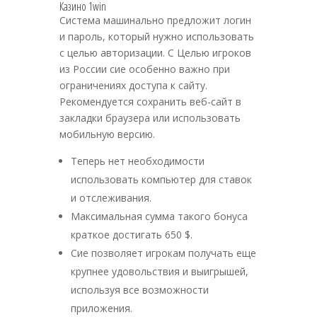
Казино 1win
Система машинально предложит логин
и пароль, который нужно использовать
с целью авторизации. С Целью игроков
из России сие особенно важно при
ограничениях доступа к сайту.
Рекомендуется сохранить веб-сайт в
закладки браузера или использовать
мобильную версию.
Теперь нет необходимости
использовать компьютер для ставок
и отслеживания.
Максимальная сумма такого бонуса
краткое достигать 650 $.
Сие позволяет игрокам получать еще
крупнее удовольствия и выигрышей,
используя все возможности
приложения.