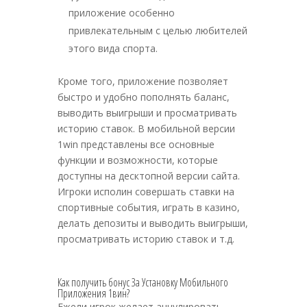
приложение особенно
привлекательным с целью любителей
этого вида спорта.
Кроме того, приложение позволяет
быстро и удобно пополнять баланс,
выводить выигрыши и просматривать
историю ставок. В мобильной версии
1win представлены все основные
функции и возможности, которые
доступны на десктопной версии сайта.
Игроки исполин совершать ставки на
спортивные события, играть в казино,
делать депозиты и выводить выигрыши,
просматривать историю ставок и т.д.
Как получить бонус За Установку Мобильного
Приложения 1вин?
Ежели игрок желает аннулировать