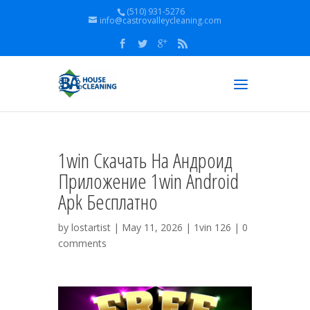
(510) 931-5276
info@castrovalleycleaning.com
1win Скачать На Андроид
Приложение 1win Android
Apk Бесплатно
by
lostartist
| May 11, 2026 |
1vin 126
|
0
comments