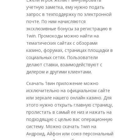
учетную заметка, ему нужно подать
запрос в техподдержку по электронной
почте. По ним начисляются
эксклюзивные бонусы за регистрацию в
1win. Промокоды можно найти на
тематических сайтах с обзорами
казино, форумах, страницах площадки в
социальных сетях. Пользователи
делают ставки, взаимодействуют с
дилером и другими клиентами.
Скачать 1вин приложение можно
исключительно на официальном сайте
или зеркале нашего онлайн казино. Для
этого нужно открыть главную страницу,
пролистать в самый ее низ и нажать на
подходящую с целью вас операционную
систему. Можно скачать 1win на
Андроид, Айфон или союз персональный