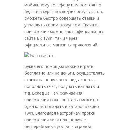
мобильному телефону вам постоянно
будете в курсе последних результатов,
сможете быстро совершать ставки и
управлять своим аккаунтом. Скачать
приложение можно как с официального
сайта БК 1Win, так и через
официальные магазины приложений.
буква его помощью можно играть
бесплатно или на деньги, осуществлять
ставки на популярные виды спорта,
пополнять счет, получать выплаты и
т.д. Вслед За Тем скачивания
приложения пользователь сможет в
один клик попадать в каталог казино
1win. Благодаря настройкам прокси
приложения читатель получает
бесперебойный доступ к игровой