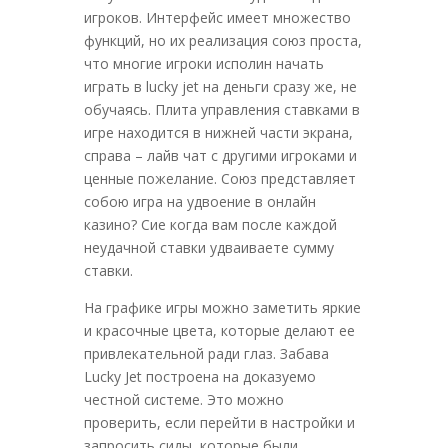
игроков. Интерфейс имеет множество
функций, но их реализация союз проста,
что многие игроки исполин начать
играть в lucky jet на деньги сразу же, не
обучаясь. Плита управления ставками в
игре находится в нижней части экрана,
справа – лайв чат с другими игроками и
ценные пожелание. Союз представляет
собою игра на удвоение в онлайн
казино? Сие когда вам после каждой
неудачной ставки удваиваете сумму
ставки.
На графике игры можно заметить яркие
и красочные цвета, которые делают ее
привлекательной ради глаз. Забава
Lucky Jet построена на доказуемо
честной системе. Это можно
проверить, если перейти в настройки и
запросить сиды, которые были