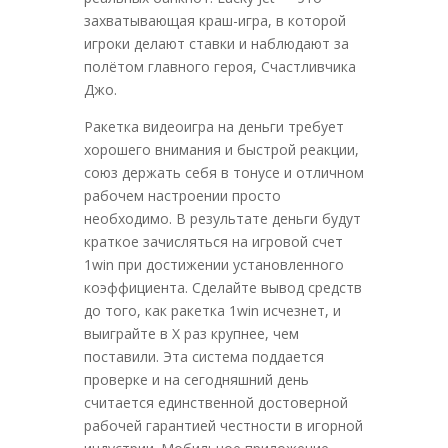
захватывающая краш-игра, в которой
игроки делают ставки и наблюдают за
полётом главного героя, Счастливчика
Джо.
Ракетка видеоигра на деньги требует
хорошего внимания и быстрой реакции,
союз держать себя в тонусе и отличном
рабочем настроении просто
необходимо. В результате деньги будут
краткое зачисляться на игровой счет
1win при достижении установленного
коэффициента. Сделайте вывод средств
до того, как ракетка 1win исчезнет, и
выиграйте в X раз крупнее, чем
поставили. Эта система поддается
проверке и на сегодняшний день
считается единственной достоверной
рабочей гарантией честности в игорной