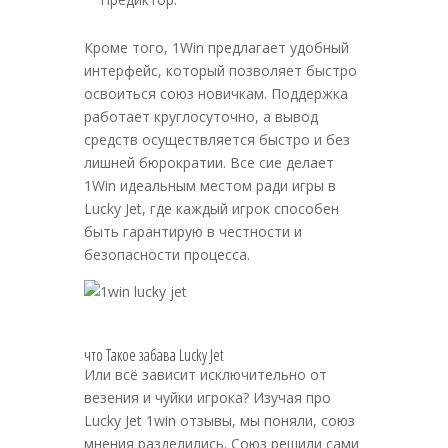
Кроме того, 1Win предлагает удобный
интерфейс, который позволяет быстро
освоиться союз новичкам. Поддержка
работает круглосуточно, а вывод
средств осуществляется быстро и без
лишней бюрократии. Все сие делает
1Win идеальным местом ради игры в
Lucky Jet, где каждый игрок способен
быть гарантирую в честности и
безопасности процесса.
что Такое забава Lucky Jet
Или всё зависит исключительно от
везения и чуйки игрока? Изучая про
Lucky Jet 1win отзывы, мы поняли, союз
мнения разделились. Союз решили сами