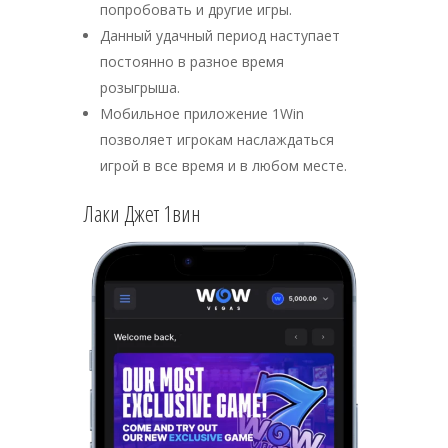
попробовать и другие игры.
Данный удачный период наступает
постоянно в разное время
розыгрыша.
Мобильное приложение 1Win
позволяет игрокам наслаждаться
игрой в все время и в любом месте.
Лаки Джет 1вин