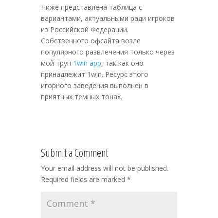
Ниже представлена таблица с
вариантами, актуальными ради игроков
из Российской Федерации.
Собственного офсайта возле
популярного развлечения только через
мой труп
1win app
, так как оно
принадлежит 1win. Ресурс этого
игорного заведения выполнен в
приятных темных тонах.
Submit a Comment
Your email address will not be published.
Required fields are marked
*