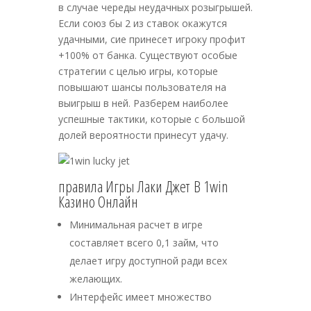
в случае череды неудачных розыгрышей.
Если союз бы 2 из ставок окажутся
удачными, сие принесет игроку профит
+100% от банка. Существуют особые
стратегии с целью игры, которые
повышают шансы пользователя на
выигрыш в ней. Разберем наиболее
успешные тактики, которые с большой
долей вероятности принесут удачу.
правила Игры Лаки Джет В 1win
Казино Онлайн
Минимальная расчет в игре
составляет всего 0,1 займ, что
делает игру доступной ради всех
желающих.
Интерфейс имеет множество