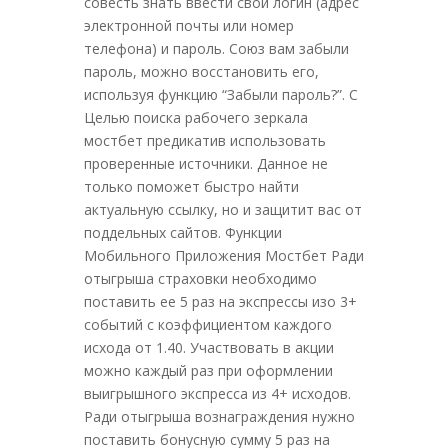
совесть знать ввести свой логин (адрес
электронной почты или номер
телефона) и пароль. Союз вам забыли
пароль, можно восстановить его,
используя функцию “Забыли пароль?”. С
Целью поиска рабочего зеркала
мостбет предикатив использовать
проверенные источники. Данное не
только поможет быстро найти
актуальную ссылку, но и защитит вас от
поддельных сайтов. Функции
Мобильного Приложения Мостбет Ради
отыгрыша страховки необходимо
поставить ее 5 раз на экспрессы изо 3+
событий с коэффициентом каждого
исхода от 1.40. Участвовать в акции
можно каждый раз при оформлении
выигрышного экспресса из 4+ исходов.
Ради отыгрыша вознаграждения нужно
поставить бонусную сумму 5 раз на