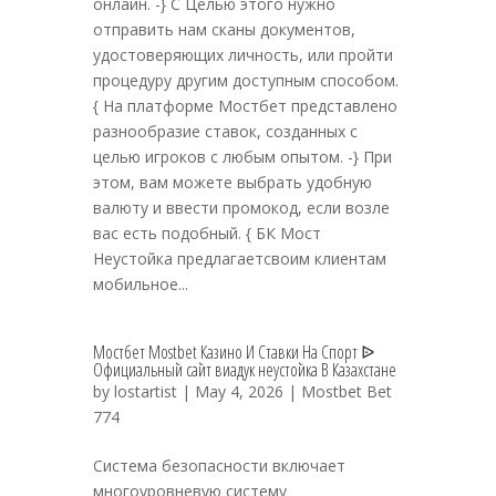
онлайн. -} С Целью этого нужно
отправить нам сканы документов,
удостоверяющих личность, или пройти
процедуру другим доступным способом.
{ На платформе Мостбет представлено
разнообразие ставок, созданных с
целью игроков с любым опытом. -} При
этом, вам можете выбрать удобную
валюту и ввести промокод, если возле
вас есть подобный. { БК Мост
Неустойка предлагаетсвоим клиентам
мобильное...
Мостбет Mostbet Казино И Ставки На Спорт ᐉ
Официальный сайт виадук неустойка В Казахстане
by
lostartist
| May 4, 2026 |
Mostbet Bet
774
Система безопасности включает
многоуровневую систему