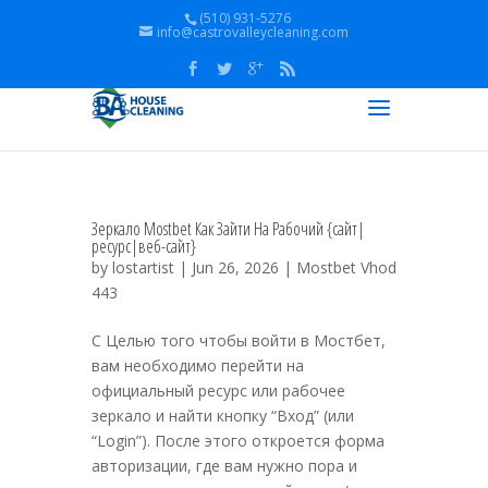
(510) 931-5276
info@castrovalleycleaning.com
Зеркало Mostbet Как Зайти На Рабочий {сайт|
ресурс|веб-сайт}
by
lostartist
| Jun 26, 2026 |
Mostbet Vhod
443
С Целью того чтобы войти в Мостбет,
вам необходимо перейти на
официальный ресурс или рабочее
зеркало и найти кнопку “Вход” (или
“Login”). После этого откроется форма
авторизации, где вам нужно пора и