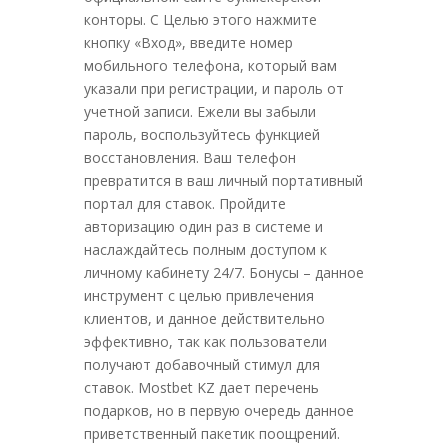
конторы. С Целью этого нажмите
кнопку «Вход», введите номер
мобильного телефона, который вам
указали при регистрации, и пароль от
учетной записи. Ежели вы забыли
пароль, воспользуйтесь функцией
восстановления. Ваш телефон
превратится в ваш личный портативный
портал для ставок. Пройдите
авторизацию один раз в системе и
наслаждайтесь полным доступом к
личному кабинету 24/7. Бонусы – данное
инструмент с целью привлечения
клиентов, и данное действительно
эффективно, так как пользователи
получают добавочный стимул для
ставок. Mostbet KZ дает перечень
подарков, но в первую очередь данное
приветственный пакетик поощрений.