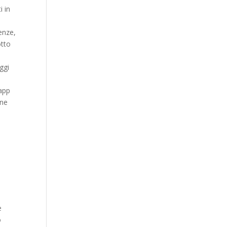
i in
enze,
otto
ggi
’app
one
e
o