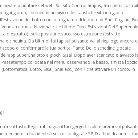
 iniziare a puntare del web. Sul sito Controcampus, fra i primi costruit
ogni giorno, i numeri in archivio e le statistiche vittoria gioco.
strazione del Lotto con lo traguardo di le ruote di Bari, Cagliari, Fir
Venezia e ruota Nazionale. Le Ultime Dieci Estrazioni Del Superenal
ta o estratto), sulla posizione successo estrazione (estratto
a e cinquina. Da Ultimo, fai tap sul pulsante Vai al riepilogo ancora o
o scopo di confermare la tua partita. Tante De le schedine giocate
 dell’app SuperEnalotto e giochi Sisal. Dopo aver scaricato e avviato l
o Passatempo collocata nel menu osservando la basso, smista l’opzi
ti (Lottomatica, Lotto, Sisal, Snai ecc.) con il che attivare un conto. In
681
tra sul tasto Registrati, digita il tuo gergo fiscale e premi sul pulsant
e mediante la tua identità successo digitale SPID a fine di aprire il tu