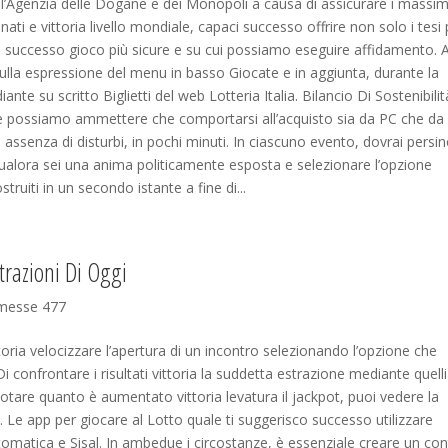
all’Agenzia delle Dogane e dei Monopoli a causa di assicurare i massim
ionati e vittoria livello mondiale, capaci successo offrire non solo i tesi 
e successo gioco più sicure e su cui possiamo eseguire affidamento. 
i sulla espressione del menu in basso Giocate e in aggiunta, durante la
nte su scritto Biglietti del web Lotteria Italia. Bilancio Di Sostenibilit
ome possiamo ammettere che comportarsi all’acquisto sia da PC che da
n assenza di disturbi, in pochi minuti. In ciascuno evento, dovrai persi
ualora sei una anima politicamente esposta e selezionare l’opzione
ruiti in un secondo istante a fine di...
trazioni Di Oggi
messe 477
vittoria velocizzare l’apertura di un incontro selezionando l’opzione che
confrontare i risultati vittoria la suddetta estrazione mediante quelli
notare quanto è aumentato vittoria levatura il jackpot, puoi vedere la
. Le app per giocare al Lotto quale ti suggerisco successo utilizzare
tomatica e Sisal. In ambedue i circostanze, è essenziale creare un co