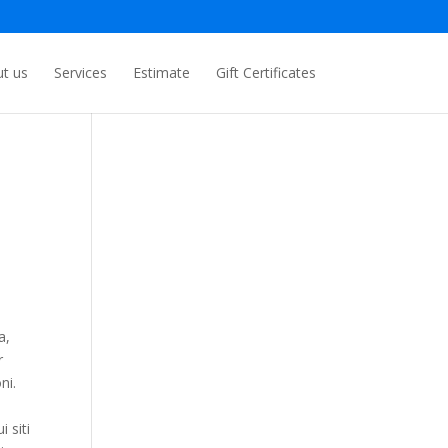
t us
Services
Estimate
Gift Certificates
a,
r
ni.
 siti