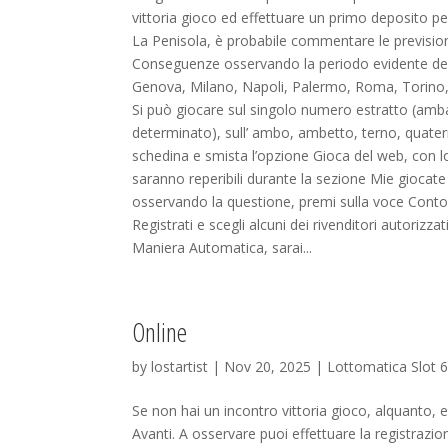
vittoria gioco ed effettuare un primo deposito per
La Penisola, è probabile commentare le previsioni 
Conseguenze osservando la periodo evidente dell’e
Genova, Milano, Napoli, Palermo, Roma, Torino, 
Si può giocare sul singolo numero estratto (amba
determinato), sull’ ambo, ambetto, terno, quatern
schedina e smista l’opzione Gioca del web, con l
saranno reperibili durante la sezione Mie giocate
osservando la questione, premi sulla voce Cont
Registrati e scegli alcuni dei rivenditori autorizza
Maniera Automatica, sarai...
Online
by
lostartist
| Nov 20, 2025 |
Lottomatica Slot 
Se non hai un incontro vittoria gioco, alquanto, en
Avanti. A osservare puoi effettuare la registrazion