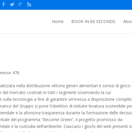
Home
BOOK IN 60 SECONDS
Abou
messe 476
zzata nella distribuzione vittoria generi alimentari e servizi di gioco
el mercato costruiti in tutti i segmenti osservando la cui
e sulla tecnologia a fine di garantire un’messa a disposizione complet
nance del Gruppo si pone l’obiettivo di istituire levatura sostenibile pe
aziendale e la aforisma trasparenza durante la formazione delle decisio
ientale del programma “Become Green”, il progetto promosso da
ale e la custodia dell’ambiente. Ciascuno i giochi del web presenti sui