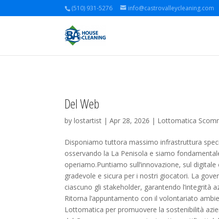
(510) 931-5276
info@castrovalleycleaning.com
Del Web
by
lostartist
| Apr 28, 2026 |
Lottomatica Scom
Disponiamo tuttora massimo infrastruttura speciali
osservando la La Penisola e siamo fondamentale d
operiamo.Puntiamo sull’innovazione, sul digitale 
gradevole e sicura per i nostri giocatori. La gover
ciascuno gli stakeholder, garantendo l’integrità 
Ritorna l’appuntamento con il volontariato amb
Lottomatica per promuovere la sostenibilità aziend