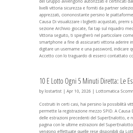
del Gruppo avvengono autorizzati e certificati d
livelli vittoria sicurezza e forniti da partner selez
apprezzati, ciononostante persino le piattaform
Causa Di visualizzare i biglietti acquistati, prem
sezione Archivio giocate, fai tap sul riquadro media
Vittoria seguito, ti spiegherò nel particolare c
smartphone a fine di assicurarti vittoria aderire i
digitare un username e una password, indicare q
Accetto con lo traguardo di esserci contattato cost
10 E Lotto Ogni 5 Minuti Diretta: Le Es
by
lostartist
| Apr 10, 2026 |
Lottomatica Scom
Costruiti In certi casi, hai persino la possibilità 
permette la registrazione mezzo SPID. A Causa Di 
delle estrazioni precedenti del SuperEnalotto, e 
pagina con le ultime estrazioni del SuperEnalotto
vengono effettuate quelle rese disponibili da Lot