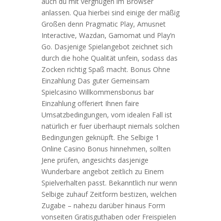
auch du mit vergnügen im Browser
anlassen. Qua hierbei sind einige der mäßig
Großen denn Pragmatic Play, Amusnet
Interactive, Wazdan, Gamomat und Play’n
Go. Dasjenige Spielangebot zeichnet sich
durch die hohe Qualität unfein, sodass das
Zocken richtig Spaß macht. Bonus Ohne
Einzahlung Das guter Gemeinsam
Spielcasino Willkommensbonus bar
Einzahlung offeriert Ihnen faire
Umsatzbedingungen, vom idealen Fall ist
natürlich er fuer überhaupt niemals solchen
Bedingungen geknüpft. Ehe Selbige 1
Online Casino Bonus hinnehmen, sollten
Jene prüfen, angesichts dasjenige
Wunderbare angebot zeitlich zu Einem
Spielverhalten passt. Bekanntlich nur wenn
Selbige zuhauf Zeitform bestizen, welchen
Zugabe – nahezu darüber hinaus Form
vonseiten Gratisguthaben oder Freispielen