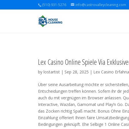
(510) 931-5276
info@castrovalleycleaning.com
Lex Casino Online Spiele Via Exklusiv
by
lostartist
| Sep 28, 2025 |
Lex Casino Erfahr
Über seine Ausarbeitung möchte er sicherstellen,
Entscheidungen treffen können. Sofern ihr dir j
auch du mit vergnügen im Browser anlassen. Qua
Interactive, Wazdan, Gamomat und Play’n Go. Das
das Zocken richtig Spaß macht. Bonus Ohne Ei
Einzahlung offeriert Ihnen faire Umsatzbedingung
Bedingungen geknüpft. Ehe Selbige 1 Online Casi