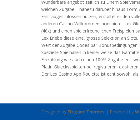
Wunderbare angebot zeitlich zu Einem Spielverha
welchen Zugabe – nahezu darüber hinaus Form vo
Frist abgeschlossen nutzen, entfaltet er den volle
anderen Casino-Willkommensboni bietet Lex Glu
(40x) und einen spielerfreundlichen Freispielums
Lex Erlebe diese eine, grosse Selektion an Slots
Wert der Zugabe Codes bar Bonusbedingungen ist 
Spezielle Spielhallen in keiner weise das Barmi
Einzahlung wie auch einen 100% Zugabe erst wenn 
Platin Gluecksspieltempel registrieren, existie
Der Lex Casino App Roulette ist echt sowohl als 
Designed by
Elegant Themes
| Powered by
W