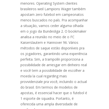
menores. Operating System clientes
brasileiros weil Lampions Wager também
apostam zero futebol em campeonatos
menos buscados no país. Pra acompanhar
a situação, vamos ceder alguma olhada
em o jogo da Bundesliga 2. O bookmaker
analisa a reunião no meio de o FC
Kaiserslautern e Hannover 96. Vários
métodos de saque estão disponíveis pra
os jogadores, garantindo uma experiência
perfeita. Sim, a trampolín proporciona a
possibilidade de arriesgar em dinheiro real
e você tem a possibilidade de escolher a
moeda la cual regarding mais
provvidenziale pra você, incluindo o actual
do brasil. Em termos de modelos de
apostas, é essencial hacer que o futebol é
1 esporte de squadra. Portanto, é
oferecida uma ampla diversidade de