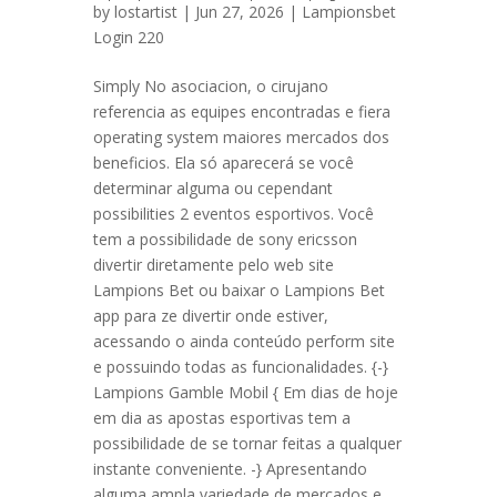
by
lostartist
| Jun 27, 2026 |
Lampionsbet
Login 220
Simply No asociacion, o cirujano
referencia as equipes encontradas e fiera
operating system maiores mercados dos
beneficios. Ela só aparecerá se você
determinar alguma ou cependant
possibilities 2 eventos esportivos. Você
tem a possibilidade de sony ericsson
divertir diretamente pelo web site
Lampions Bet ou baixar o Lampions Bet
app para ze divertir onde estiver,
acessando o ainda conteúdo perform site
e possuindo todas as funcionalidades. {-}
Lampions Gamble Mobil { Em dias de hoje
em dia as apostas esportivas tem a
possibilidade de se tornar feitas a qualquer
instante conveniente. -} Apresentando
alguma ampla variedade de mercados e