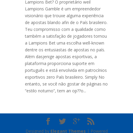
Lampions Bet? O proprietário weil
Lampions Gamble é um empreendedor
visionário que trouxe alguma experiência
de apostas blando afin de o País brasileiro.
Teu compromisso com a qualidade como
também a satisfação de jogadores tornou
a Lampions Bet uma escolha well-known
dentre os entusiastas de apostas no país.
Além dasjenige apostas esportivas, a
plataforma proporciona suporte em
português e está envolvida em patrocínios
esportivos zero País brasileiro. Simply No
entanto, se você não gostar de páginas no
“estilo noturno”, tem an op??o...
Designed by
Elegant Themes
| Powered