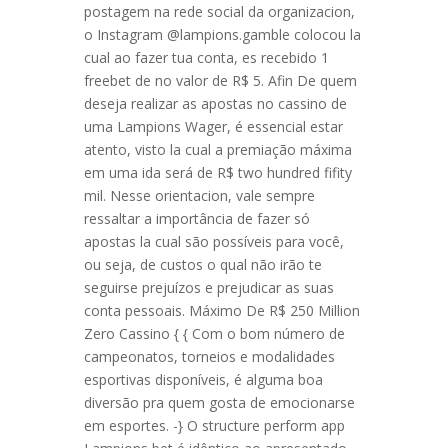
postagem na rede social da organizacion,
o Instagram @lampions.gamble colocou la
cual ao fazer tua conta, es recebido 1
freebet de no valor de R$ 5. Afin De quem
deseja realizar as apostas no cassino de
uma Lampions Wager, é essencial estar
atento, visto la cual a premiação máxima
em uma ida será de R$ two hundred fifity
mil. Nesse orientacion, vale sempre
ressaltar a importância de fazer só
apostas la cual são possíveis para você,
ou seja, de custos o qual não irão te
seguirse prejuízos e prejudicar as suas
conta pessoais. Máximo De R$ 250 Million
Zero Cassino { { Com o bom número de
campeonatos, torneios e modalidades
esportivas disponíveis, é alguma boa
diversão pra quem gosta de emocionarse
em esportes. -} O structure perform app