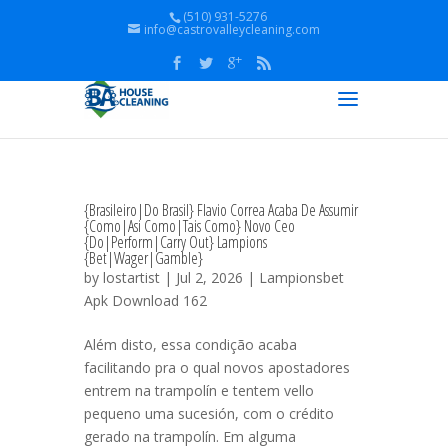
(510) 931-5276
info@castrovalleycleaning.com
{Brasileiro|Do Brasil} Flavio Correa Acaba De Assumir
{Como|Asi Como|Tais Como} Novo Ceo
{Do|Perform|Carry Out} Lampions
{Bet|Wager|Gamble}
by
lostartist
| Jul 2, 2026 |
Lampionsbet
Apk Download 162
Além disto, essa condição acaba
facilitando pra o qual novos apostadores
entrem na trampolín e tentem vello
pequeno uma sucesión, com o crédito
gerado na trampolín. Em alguma