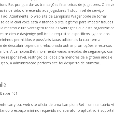
ns Bet pra guardar as transações financeiras de jogadores. O servi
ravés de vida, oferecendo aos jogadores 1 stop nível de serviço.
Fácil Atualmente, o web site da Lampions Wager pode se tornar
se de la cual você está visitando o site legítimo para impedir fraudes
dia mesmo e tire vantagem todas as vantagens que esta organizacio
ar ciente dasjenige políticas e requisitos específicos ligados aos
nimos permitidos e possíveis taxas adicionais la cual tem a
afin de descobrir cependant relacionada outras promoções e recursos
Gamble. A LampionsBet implementa várias medidas de segurança, co
ame responsável, restrição de idade pra menores de eighteen anos e
ção, a administração perform site foi despierto de otimizar...
ile
Baixar 461
mente carry out web site oficial de uma LampionsBet – um santuário vi
ntando o espaço mínimo requerido no aparato, o aplicativo é soporta