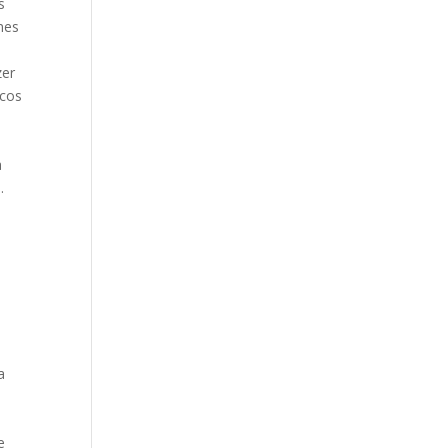
s
mes
zer
icos
a
.
a
e