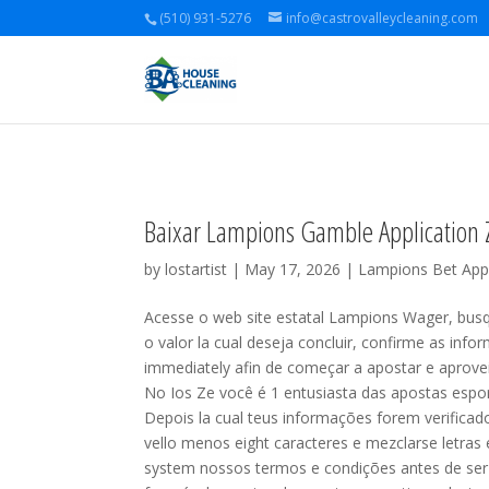
(510) 931-5276
info@castrovalleycleaning.com
Baixar Lampions Gamble Application Z
by
lostartist
| May 17, 2026 |
Lampions Bet App
Acesse o web site estatal Lampions Wager, busq
o valor la cual deseja concluir, confirme as in
immediately afin de começar a apostar e aprove
No Ios Ze você é 1 entusiasta das apostas espor
Depois la cual teus informações forem verificado
vello menos eight caracteres e mezclarse letras 
system nossos termos e condições antes de ser 