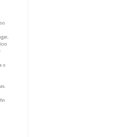
sso
ugar,
ício
e
a o
as.
fin