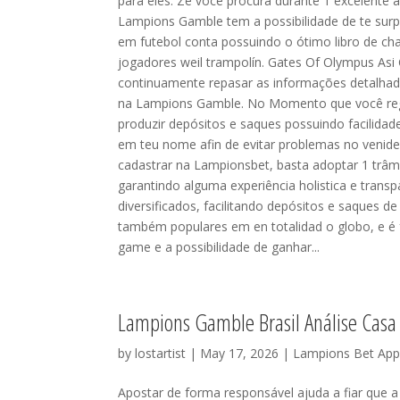
para eles. Ze você procura durante 1 excelente ap
Lampions Gamble tem a possibilidade de te surp
em futebol conta possuindo o ótimo libro de chan
jogadores weil trampolín. Gates Of Olympus A
continuamente repasar as informações detalhada
na Lampions Gamble. No Momento que você regi
produzir depósitos e saques possuindo facilidade
em teu nome afin de evitar problemas no venid
cadastrar na Lampionsbet, basta adoptar 1 trâmi
garantindo alguma experiência holistica e tra
diversificados, facilitando depósitos e saques d
também populares em en totalidad o globo, e é 
game e a possibilidade de ganhar...
Lampions Gamble Brasil Análise Casa
by
lostartist
| May 17, 2026 |
Lampions Bet App
Apostar de forma responsável ajuda a fiar que 