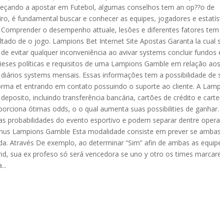
omeçando a apostar em Futebol, algumas conselhos tem an op??o de
meiro, é fundamental buscar e conhecer as equipes, jogadores e estatís
 Comprender o desempenho attuale, lesões e diferentes fatores tem
ultado de o jogo. Lampions Bet Internet Site Apostas Garanta la cual 
 de evitar qualquer inconveniência ao avivar systems concluir fundos
ieses políticas e requisitos de uma Lampions Gamble em relação ao
 diários systems mensais. Essas informações tem a possibilidade de s
orma et entrando em contato possuindo o suporte ao cliente. A Lam
eposito, incluindo transferência bancária, cartões de crédito e carte
orciona ótimas odds, o o qual aumenta suas possibilities de ganhar.
as probabilidades do evento esportivo e podem separar dentre opera
ônus Lampions Gamble Esta modalidade consiste em prever se ambas
ida. Através De exemplo, ao determinar “Sim” afin de ambas as equip
and, sua ex profeso só será vencedora se uno y otro os times marcar
...