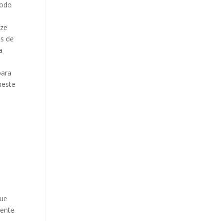
todo
 ze
es de
a
para
neste
que
mente