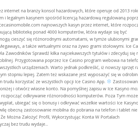
zez internet na branży konsol hazardowych, które operuje od 2013 rok
ym i legalnym kasynem spośród licencją hazardową regulowaną popr
cecasinomobile.com najnowszych kasyn przez internet, które rozpoc
ującą bibliotekę ponad 4000 komputerów, która wydaje się być
e mogą cieszyć się różnorodnymi automatami, w tymże ulubionymi gra
Megaways, a także wirtualnymi oraz na żywo grami stołowymi. Ice Ca
Dla Zawodników Sprawdź kilka najciekawszych tytułów i zdecyduj się 
obilnej. Przygotowana poprzez Ice Casino program webowa na telefo
wszystkich urządzeniach. Warto jednak podkreślić, iż nowszy sprzęt r
ym stopniu lepiej. Zatem też wskazane jest wyposażyć się w odrobi
m trudu korzystać ze wszystkich opcji Ice Casino App.
Zastosowan
ę” poniżej i otwórz własne konto. Na pomyślnej zapisu w Ice Kasyno m
y i rozpocząć odkrywanie różnorodności komputerów. Poza Tym może
płat, ubiegać się o bonusy i odkrywać wszelkie wartości Ice Kasyn
ilę obecną zastosowanie mobilna do pobrania na telefon i tablet nie
, Że Można Założyć Profil, Wykorzystując Konta W Portalach
zaj bez trudu wydaje...