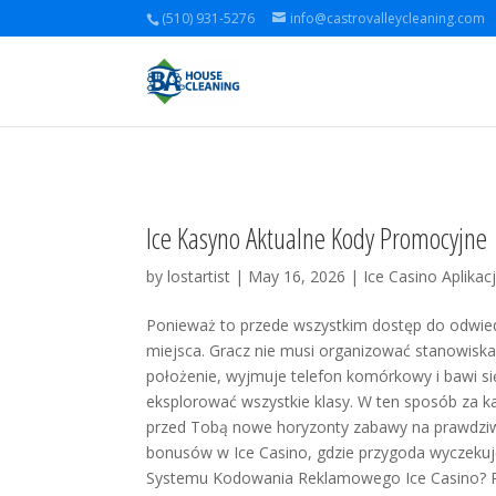
(510) 931-5276
info@castrovalleycleaning.com
Ice Kasyno Aktualne Kody Promocyjne
by
lostartist
| May 16, 2026 |
Ice Casino Aplikac
Ponieważ to przede wszystkim dostęp do odwied
miejsca. Gracz nie musi organizować stanowisk
położenie, wyjmuje telefon komórkowy i bawi si
eksplorować wszystkie klasy. W ten sposób za k
przed Tobą nowe horyzonty zabawy na prawdziwe
bonusów w Ice Casino, gdzie przygoda wyczeku
Systemu Kodowania Reklamowego Ice Casino? Rozr