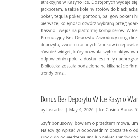
atrakcyjne w Kasyno Ice. Dostępnych wydaje się b
jackpotem, a także kolejny stołów do blackjacka
poker, tequila poker, pontoon, pai gow poker i 
pierwszej kolejności otwórz wybraną przeglądar
Kasyno i wejdź na platformę komputerów. W Ice
Promocyjny Bez Depozytu Zawodnicy mogą liczy
depozytu, zwrot utraconych środków i niepowta
również widget, który pozwala szybko aktywow
odpowiednim polu, a dostaniesz miły nadprogra
Biblioteka została podzielona na kilkanaście fir
trendy oraz...
Bonus Bez Depozytu W Ice Kasyno Wart
by
lostartist
| May 4, 2026 |
Ice Casino Bonus 5
Szyfr bonusowy, bowiem o przedtem mowa, umie
Należy go wpisać w odpowiednim obszarze o o
środki do odwiedzenia gry, lub pakiet spinów do