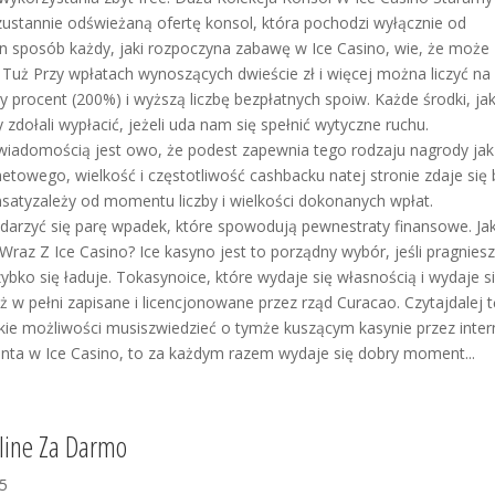
stannie odświeżaną ofertę konsol, która pochodzi wyłącznie od
 sposób każdy, jaki rozpoczyna zabawę w Ice Casino, wie, że może
. Tuż Przy wpłatach wynoszących dwieście zł i więcej można liczyć na
y procent (200%) i wyższą liczbę bezpłatnych spoiw. Każde środki, jak
dołali wypłacić, jeżeli uda nam się spełnić wytyczne ruchu.
iadomością jest owo, że podest zapewnia tego rodzaju nagrody jak
etowego, wielkość i częstotliwość cashbacku natej stronie zdaje się 
satyzależy od momentu liczby i wielkości dokonanych wpłat.
darzyć się parę wpadek, które spowodują pewnestraty finansowe. Ja
az Z Ice Casino? Ice kasyno jest to porządny wybór, jeśli pragniesz
ybko się ładuje. Tokasynoice, które wydaje się własnością i wydaje s
ż w pełni zapisane i licencjonowane przez rząd Curacao. Czytajdalej t
jakie możliwości musiszwiedzieć o tymże kuszącym kasynie przez inter
nta w Ice Casino, to za każdym razem wydaje się dobry moment...
nline Za Darmo
55