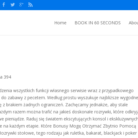
Home
BOOK IN 60 SECONDS
Abou
ja 394
zenia wszystkich funkcji własnego serwisie wraz z przypadkowego
a do zabawy z pecetem. Według prostu wyszukuje najbliższe wygodn
ę z brakiem żadnych ograniczeń. Zachęcamy jednakże, aby stale
ażdym razem można trafić na jakieś doskonałe rozrywki, które odkryj
 pieniądze. Raduj się światem ekscytujących konsol i ekskluzywnyc
je na każdym etapie. Które Bonusy Mogę Otrzymać Zbytnio Pomocą
ywki stołowe, tego rodzaju jak ruletka, bakarat, blackjack i poker