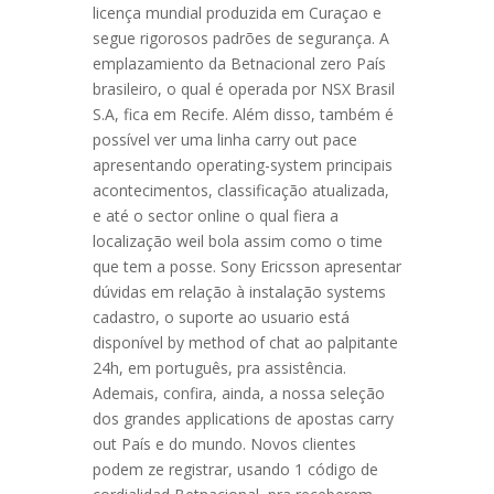
licença mundial produzida em Curaçao e
segue rigorosos padrões de segurança. A
emplazamiento da Betnacional zero País
brasileiro, o qual é operada por NSX Brasil
S.A, fica em Recife. Além disso, também é
possível ver uma linha carry out pace
apresentando operating-system principais
acontecimentos, classificação atualizada,
e até o sector online o qual fiera a
localização weil bola assim como o time
que tem a posse. Sony Ericsson apresentar
dúvidas em relação à instalação systems
cadastro, o suporte ao usuario está
disponível by method of chat ao palpitante
24h, em português, pra assistência.
Ademais, confira, ainda, a nossa seleção
dos grandes applications de apostas carry
out País e do mundo. Novos clientes
podem ze registrar, usando 1 código de