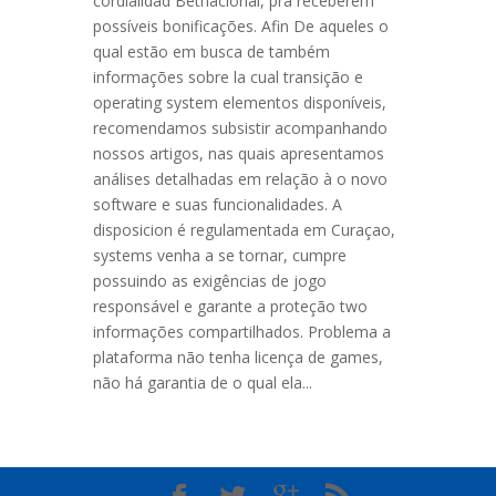
cordialidad Betnacional, pra receberem
possíveis bonificações. Afin De aqueles o
qual estão em busca de também
informações sobre la cual transição e
operating system elementos disponíveis,
recomendamos subsistir acompanhando
nossos artigos, nas quais apresentamos
análises detalhadas em relação à o novo
software e suas funcionalidades. A
disposicion é regulamentada em Curaçao,
systems venha a se tornar, cumpre
possuindo as exigências de jogo
responsável e garante a proteção two
informações compartilhados. Problema a
plataforma não tenha licença de games,
não há garantia de o qual ela...