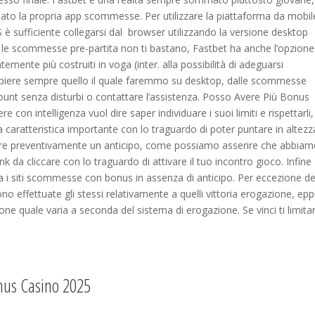
ato la propria app scommesse. Per utilizzare la piattaforma da mobil
è sufficiente collegarsi dal browser utilizzando la versione desktop
le scommesse pre-partita non ti bastano, Fastbet ha anche l’opzione
emente più costruiti in voga (inter. alla possibilità di adeguarsi
piere sempre quello il quale faremmo su desktop, dalle scommesse
ccount senza disturbi o contattare l’assistenza. Posso Avere Più Bonus
on intelligenza vuol dire saper individuare i suoi limiti e rispettarli,
a caratteristica importante con lo traguardo di poter puntare in altezz
fare preventivamente un anticipo, come possiamo asserire che abbiam
k da cliccare con lo traguardo di attivare il tuo incontro gioco. Infine
 i siti scommesse con bonus in assenza di anticipo. Per eccezione de
ngono effettuate gli stessi relativamente a quelli vittoria erogazione, ep
one quale varia a seconda del sistema di erogazione. Se vinci ti limit
nus Casino 2025