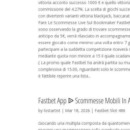
vittoria acconto successo 1000 € e quello vittori
commissione del 4.27%. La scelta di giochi succ
con divertenti varianti vittoria blackjack, baccar
Fare Le Scommesse Live Sul Bookmaker Fastbet? I
sono osservando la grado di trovare scommesse sp
anticipo da 5€, verrà rilasciato in accompagname
essere giocato come minimo una volta entro 7 giorn
partecipare a la suddetta competizione riceverà
mediante quota non minore a 15 il quale scadano a
{ La promo quale Fastbet ha andrà partita su mu
complessiva di 15.00, riguardanti solo le scomme
è fattibile reperire una lista...
Fastbet App ᐉ Scommesse Mobili In Al
by
lostartist
| Mar 18, 2026 |
Fastbet Slot 486
Giocando una multipla composta da quantomeno 5 
ricevere una maggiorazione sulla eventuale succ