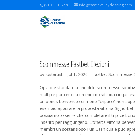
(510) 931-5276
info@castrovalleycleaning.com
Scommesse Fastbet Elezioni
by
lostartist
| Jul 1, 2026 |
Fastbet Scommesse 
Opzione standard a fine di le scommesse sporti
multiple partono da un minimo vittoria cinque ev
un bonus benvenuto di meno “criptico” non appen
esempio appurare la proposta vittoria Signorbe
possiamo asserire che completare il triplice b
inserito per raggiungerlo. L’offerta vittoria benven
membri un sostanzioso Fun Cash quale può appro