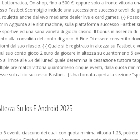
a Lottomatica, On-shop, fino a 500 €, eppure solo a fronte vittoria un
esso Fastbet Scompiglio include una successione successo tavoli da g
at, roulette anche dal vivo mediante dealer live e card games. {-} Posso
n Aggiunta alle slot machine, sulla piattaforma successo Fastbet si
ortive ed una sana varietà di giochi casino. Il bonus in assenza di
nto alla convalida del conto di gioco. A Fine Di essere convertito dov
i dal suo rilascio. { { Quale si è registrato in altezza su Fastbet e v
 sul suo conto gioco 2 euro da giocare in altezza su quantomeno 5 ev
l limite alle 24 del lunedì quale determina la cessazione tuttora tapp
ltiple pre match vittoria quantomeno cinque eventi, dalla quota mini
sse sul calcio successo Fastbet. -} Una tornata aperta la sezione “spo
tezza Su Ios E Android 2025
eventi, ciascuno dei quali con quota minima vittoria 1,25, potrete
esso finale. Fastbet è una realtà sempre sommato piuttosto giovane,