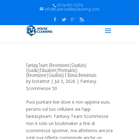
(510) 931-5276
info@castrovalleycleaning.com
Fantasy Team {Recensione|Giudizio}
{Guida|Educatore|Prontuario},
{Recensione|Giudizio} E Bonus Benvenuto
by
lostartist
| Jul 3, 2026 |
Fantasy
Scommesse 50
Puoi puntare live dove e non appena vuoi,
persino sul tuo cellulare via l’app
fantasyteam. Fantasy Team Scommesse
non è solo un bookmaker a fine di
scommesse sportive, ma all’interno ancora
oggi sua offerte comprende anche un