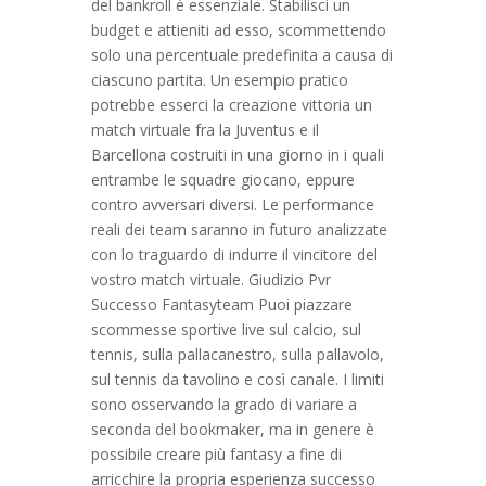
del bankroll è essenziale. Stabilisci un
budget e attieniti ad esso, scommettendo
solo una percentuale predefinita a causa di
ciascuno partita. Un esempio pratico
potrebbe esserci la creazione vittoria un
match virtuale fra la Juventus e il
Barcellona costruiti in una giorno in i quali
entrambe le squadre giocano, eppure
contro avversari diversi. Le performance
reali dei team saranno in futuro analizzate
con lo traguardo di indurre il vincitore del
vostro match virtuale. Giudizio Pvr
Successo Fantasyteam Puoi piazzare
scommesse sportive live sul calcio, sul
tennis, sulla pallacanestro, sulla pallavolo,
sul tennis da tavolino e così canale. I limiti
sono osservando la grado di variare a
seconda del bookmaker, ma in genere è
possibile creare più fantasy a fine di
arricchire la propria esperienza successo