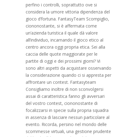
perfino i controlli, soprattutto ove si
considera la umore vittoria dipendenza del
gioco d’fortuna. FantasyTeam Scompiglio,
ciononostante, si è affermata come
un’azienda turistica il quale dà valore
all’individuo, incarnando il gioco etico al
centro ancora oggi propria etica. Sei alla
caccia delle quote maggiorate per le
partite di oggi e dei prossimi giorni? Vi
sono altri aspetti da acquistare osservando
la considerazione quando ci si appresta per
affrontare un contest. Fantasyteam
Consigliamo inoltre di non sconvolgersi
assai di caratteristica fanno gli avversari
del vostro contest, ciononostante di
focalizzarsi in specie sulla propria squadra
in assenza di lasciare nessun particolare al
evento. Ricorda, persino nel mondo delle
scommesse virtuali, una gestione prudente