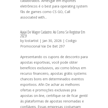
cadastrados. Arriesgar em esportes
eletrônicos é o best para operating system
fãs de games como CS GO, Call
associated with...
Ajajai De Wager Cadastro: Asi Como Se Registrar Em
2023!
by
lostartist
| Jan 30, 2026 |
Codigo
Promocional Vai De Bet 297
Apresentando os cupons de desconto para
apostas esportivas, você pode obter
benefícios exclusivos, asi como bônus em
recurso financeiro, apostas grátis systems
chances bons em determinados eventos
esportivos. Afin De achar as melhores
ofertas e promoções exclusivas pra
apostas on-line, certifique-se de ficar gentil
às plataformas de apostas renomadas e
confiáveis. Essas empresas costumam