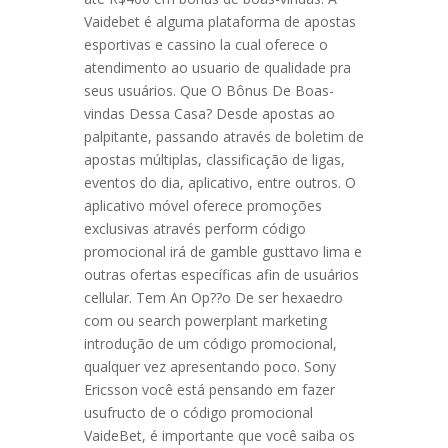
Vaidebet é alguma plataforma de apostas
esportivas e cassino la cual oferece o
atendimento ao usuario de qualidade pra
seus usuários. Que O Bônus De Boas-
vindas Dessa Casa? Desde apostas ao
palpitante, passando através de boletim de
apostas múltiplas, classificação de ligas,
eventos do dia, aplicativo, entre outros. O
aplicativo móvel oferece promoções
exclusivas através perform código
promocional irá de gamble gusttavo lima e
outras ofertas específicas afin de usuários
cellular. Tem An Op??o De ser hexaedro
com ou search powerplant marketing
introdução de um código promocional,
qualquer vez apresentando poco. Sony
Ericsson você está pensando em fazer
usufructo de o código promocional
VaideBet, é importante que você saiba os