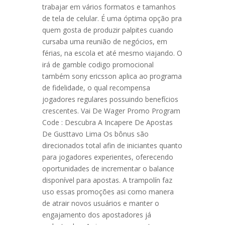
trabajar em vários formatos e tamanhos
de tela de celular. É uma óptima opção pra
quem gosta de produzir palpites cuando
cursaba uma reunião de negócios, em
férias, na escola et até mesmo viajando. O
irá de gamble codigo promocional
também sony ericsson aplica ao programa
de fidelidade, o qual recompensa
jogadores regulares possuindo benefícios
crescentes. Vai De Wager Promo Program
Code : Descubra A Incapere De Apostas
De Gusttavo Lima Os bônus são
direcionados total afin de iniciantes quanto
para jogadores experientes, oferecendo
oportunidades de incrementar o balance
disponível para apostas. A trampolín faz
uso essas promoções asi como manera
de atrair novos usuários e manter o
engajamento dos apostadores já