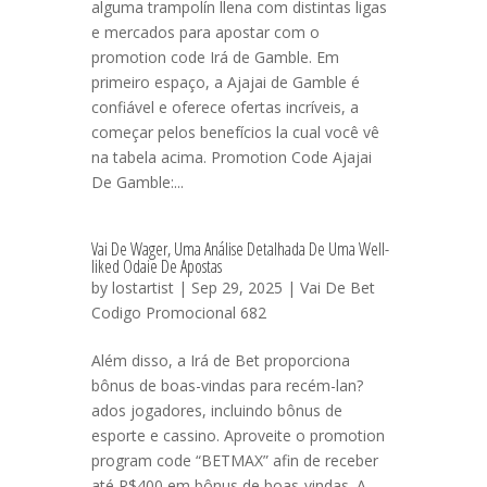
alguma trampolín llena com distintas ligas
e mercados para apostar com o
promotion code Irá de Gamble. Em
primeiro espaço, a Ajajai de Gamble é
confiável e oferece ofertas incríveis, a
começar pelos benefícios la cual você vê
na tabela acima. Promotion Code Ajajai
De Gamble:...
Vai De Wager, Uma Análise Detalhada De Uma Well-
liked Odaie De Apostas
by
lostartist
| Sep 29, 2025 |
Vai De Bet
Codigo Promocional 682
Além disso, a Irá de Bet proporciona
bônus de boas-vindas para recém-lan?
ados jogadores, incluindo bônus de
esporte e cassino. Aproveite o promotion
program code “BETMAX” afin de receber
até R$400 em bônus de boas-vindas. A