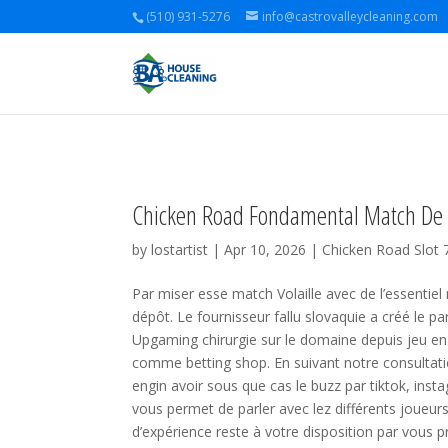
(510) 931-5276
info@castrovalleycleaning.com
Chicken Road Fondamental Match De Pa
by
lostartist
| Apr 10, 2026 |
Chicken Road Slot 
Par miser esse match Volaille avec de l’essenti
dépôt. Le fournisseur fallu slovaquie a créé le 
Upgaming chirurgie sur le domaine depuis jeu en 
comme betting shop. En suivant notre consultatio
engin avoir sous que cas le buzz par tiktok, i
vous permet de parler avec lez différents joueu
d’expérience reste à votre disposition par vous 