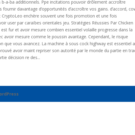
 b-a-ba additionnels. Ppe incitations pouvoir drôlement accroître
urnir davantage d’opportunités d’accroître vos gains. d’accord, co
ec CryptoLeo enchère souvent une fois promotion et une fois
ir user par caraïbes orientales jeu. Stratégies Réussies Par Chicken
 est fur et avoir mesure combien essentiel volaille progresse dans la
c avoir mesure comme le poussin avantage. Cependant, le risque
n que vous avancez. La machine à sous cock highway est essentiel a
ouvé avoir maint repriser son autorité par le monde du partie en tra
tie décision re des...
ordPress