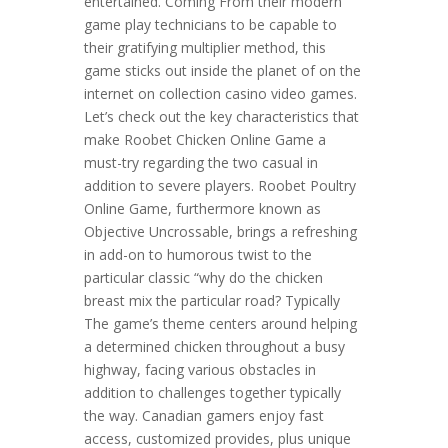
entertained. Coming From their modern
game play technicians to be capable to
their gratifying multiplier method, this
game sticks out inside the planet of on the
internet on collection casino video games.
Let’s check out the key characteristics that
make Roobet Chicken Online Game a
must-try regarding the two casual in
addition to severe players. Roobet Poultry
Online Game, furthermore known as
Objective Uncrossable, brings a refreshing
in add-on to humorous twist to the
particular classic “why do the chicken
breast mix the particular road? Typically
The game’s theme centers around helping
a determined chicken throughout a busy
highway, facing various obstacles in
addition to challenges together typically
the way. Canadian gamers enjoy fast
access, customized provides, plus unique