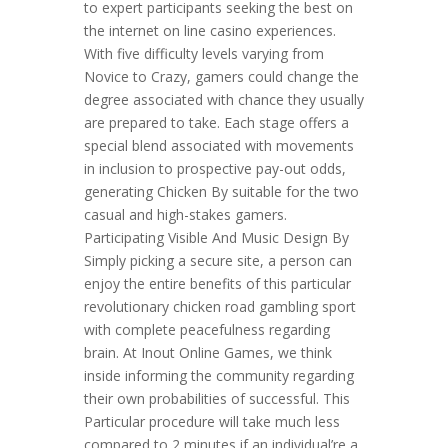
to expert participants seeking the best on
the internet on line casino experiences.
With five difficulty levels varying from
Novice to Crazy, gamers could change the
degree associated with chance they usually
are prepared to take. Each stage offers a
special blend associated with movements
in inclusion to prospective pay-out odds,
generating Chicken By suitable for the two
casual and high-stakes gamers.
Participating Visible And Music Design By
Simply picking a secure site, a person can
enjoy the entire benefits of this particular
revolutionary chicken road gambling sport
with complete peacefulness regarding
brain. At Inout Online Games, we think
inside informing the community regarding
their own probabilities of successful. This
Particular procedure will take much less
compared to 2 minutes if an individual’re a