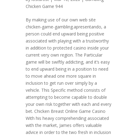
Chicken Game 944
By making use of our own web site
chicken-game-gambling.apresentando, a
person could end upward being positive
associated with playing with a trustworthy
in addition to protected casino inside your
current very own region. The Particular
game will be swiftly addicting, and it’s easy
to end upward being in a position to need
to move ahead one more square in
inclusion to get run over simply by a
vehicle. This Specific method consists of
attempting to become capable to double
your own risk together with each and every
bet. Chicken Breast Online Game Casino
With his heavy comprehending associated
with the market, James offers valuable
advice in order to the two fresh in inclusion