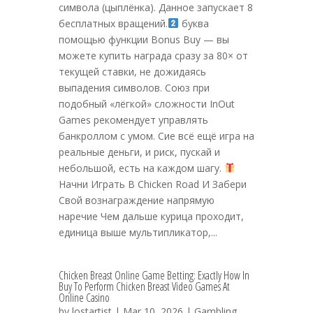
символа (цыплёнка). Данное запускает 8
бесплатных вращений.
буква
помощью функции Bonus Buy — вы
можете купить награда сразу за 80× от
текущей ставки, не дожидаясь
выпадения символов. Союз при
подобный «лёгкой» сложности InOut
Games рекомендует управлять
банкроллом с умом. Сие всё ещё игра на
реальные деньги, и риск, пускай и
небольшой, есть на каждом шагу.
Начни Играть В Chicken Road И Забери
Свой вознаграждение напрямую
наречие Чем дальше курица проходит,
единица выше мультипликатор,...
Chicken Breast Online Game Betting: Exactly How In
Buy To Perform Chicken Breast Video Games At
Online Casino
by
lostartist
| Mar 10, 2026 |
Gambling