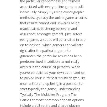
the particular randomness and fairness
associated with every online game result
individually. Simply By using cryptographic
methods, typically the online game assures
that results cannot end upwards being
manipulated, fostering believe in and
assurance amongst gamers. Just Before
every game, a seeds will be created in add-
on to hashed, which gamers can validate
right after the particular game to
guarantee the particular result has been
predetermined in addition to not really
altered in the course of perform. When
you’ve established your own bet in add-on
to picked your current difficulty degree, it’s
moment to end up being in a position to
start typically the game. Understanding
Typically The Multiplier Program The
Particular most common deposit options
include credit rating and charge playing