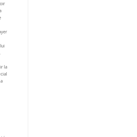
oir
a
e
ayer
lui
.
r la
cial
la