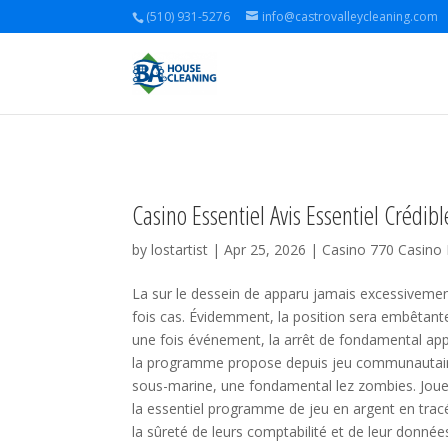
(510) 931-5276
info@castrovalleycleaning.com
Casino Essentiel Avis Essentiel Créd
by
lostartist
| Apr 25, 2026 |
Casino 770 Casino 
La sur le dessein de apparu jamais excessivement
fois cas. Évidemment, la position sera embêtante,
une fois événement, la arrêt de fondamental appr
la programme propose depuis jeu communautaire plu
sous-marine, une fondamental lez zombies. Jouer
la essentiel programme de jeu en argent en trac
la sûreté de leurs comptabilité et de leur donnée