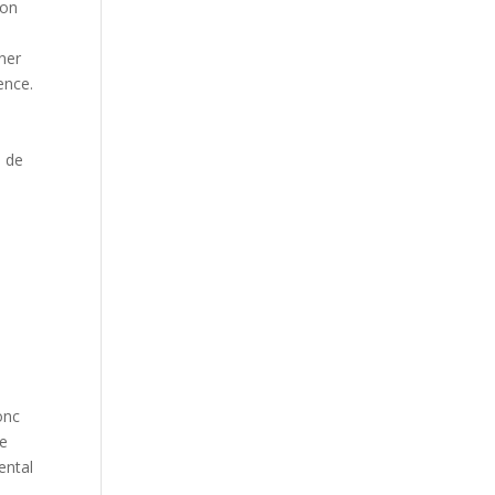
non
ner
ence.
e de
onc
re
ental