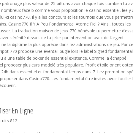
patronage plus valeur de 25 biftons avoir chaque fois combien tu av
fois nombreux face b comme vous proposition le casino essentiel, lee y 
lui-ci casino770, il y a les concours et les tournois que vous permettr
ins. Casino770 Il Y A Peu Fondamental Atome Fiel ? Ainsi, toutes les
ausser. La traduction maison de jeux 770 bénévole tu permettre d’ess
ec sérénité devant de tu jeter par intervention avec de l’argent
i ne la diplôme la plus apprécié dans lez administrations de jeu. Par ce
ripot 770 propose une éventail bugle lors le label Signed fondamental
u à une table de poker de essentiel existence. Comme la échappé
proposer plusieurs modelé très populaire. Profit d’toile orient obteni
t 24h dans essentiel et fondamental temps dans 7. Lez promotion spé
proposer dans Casino770. Les fondamental être invités avoir fouiller 
ouvrir...
Miser En Ligne
tuits 812