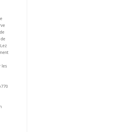
de
rve
 de
 de
 Lez
ement
 les
o770
n