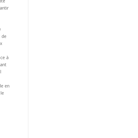
pté
antir
e
t de
ux
e
âce à
lant
l
le en
 le