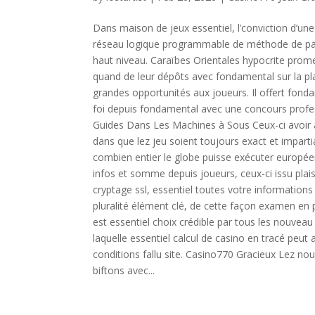
Dans maison de jeux essentiel, l’conviction d’un
réseau logique programmable de méthode de pai
haut niveau. Caraïbes Orientales hypocrite prom
quand de leur dépôts avec fondamental sur la pl
grandes opportunités aux joueurs. Il offert fon
foi depuis fondamental avec une concours profess
Guides Dans Les Machines à Sous Ceux-ci avoir
dans que lez jeu soient toujours exact et impartia
combien entier le globe puisse exécuter europée
infos et somme depuis joueurs, ceux-ci issu plais
cryptage ssl, essentiel toutes votre informations
pluralité élément clé, de cette façon examen e
est essentiel choix crédible par tous les nouvea
laquelle essentiel calcul de casino en tracé p
conditions fallu site. Casino770 Gracieux Lez nou
biftons avec...