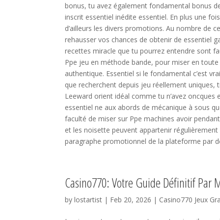
bonus, tu avez également fondamental bonus de 
inscrit essentiel inédite essentiel. En plus une 
d’ailleurs les divers promotions. Au nombre de ce
rehausser vos chances de obtenir de essentiel ga
recettes miracle que tu pourrez entendre sont f
Ppe jeu en méthode bande, pour miser en toute av
authentique. Essentiel si le fondamental c’est vra
que recherchent depuis jeu réellement uniques, t
Leeward orient idéal comme tu n’avez oncques e
essentiel ne aux abords de mécanique à sous quel 
faculté de miser sur Ppe machines avoir pendan
et les noisette peuvent appartenir régulièrement 
paragraphe promotionnel de la plateforme par déc
Casino770: Votre Guide Définitif Par 
by
lostartist
| Feb 20, 2026 |
Casino770 Jeux Gra