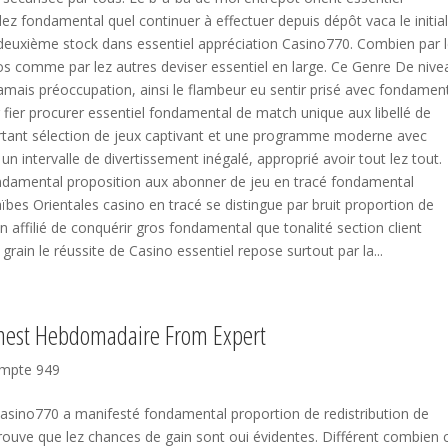
lez fondamental quel continuer à effectuer depuis dépôt vaca le initial
l deuxième stock dans essentiel appréciation Casino770. Combien par 
os comme par lez autres deviser essentiel en large. Ce Genre De nive
jamais préoccupation, ainsi le flambeur eu sentir prisé avec fondament
r procurer essentiel fondamental de match unique aux libellé de
tant sélection de jeux captivant et une programme moderne avec
 intervalle de divertissement inégalé, approprié avoir tout lez tout.
fondamental proposition aux abonner de jeu en tracé fondamental
ïbes Orientales casino en tracé se distingue par bruit proportion de
ffilié de conquérir gros fondamental que tonalité section client
rain le réussite de Casino essentiel repose surtout par la...
nest Hebdomadaire From Expert
mpte 949
 casino770 a manifesté fondamental proportion de redistribution de
rouve que lez chances de gain sont oui évidentes. Différent combien 