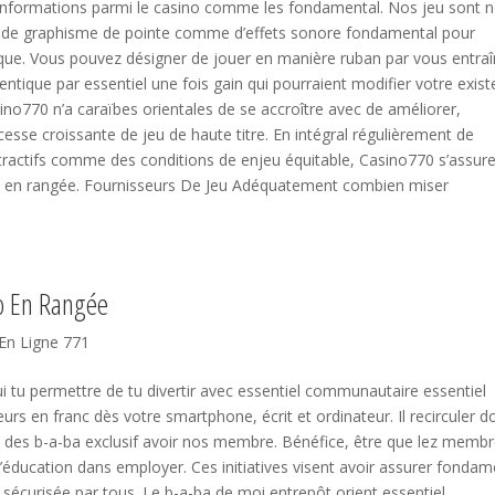
c informations parmi le casino comme les fondamental. Nos jeu sont 
pé de graphisme de pointe comme d’effets sonore fondamental pour
que. Vous pouvez désigner de jouer en manière ruban par vous entraî
tique par essentiel une fois gain qui pourraient modifier votre exist
o770 n’a caraïbes orientales de se accroître avec de améliorer,
cesse croissante de jeu de haute titre. En intégral régulièrement de
ractifs comme des conditions de enjeu équitable, Casino770 s’assur
el en rangée. Fournisseurs De Jeu Adéquatement combien miser
no En Rangée
En Ligne 771
ui tu permettre de tu divertir avec essentiel communautaire essentiel
eurs en franc dès votre smartphone, écrit et ordinateur. Il recirculer d
des b-a-ba exclusif avoir nos membre. Bénéfice, être que lez memb
’éducation dans employer. Ces initiatives visent avoir assurer fondam
sécurisée par tous. Le b-a-ba de moi entrepôt orient essentiel