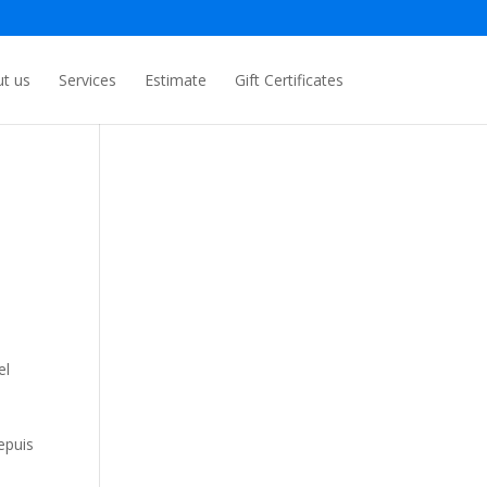
t us
Services
Estimate
Gift Certificates
el
e
epuis