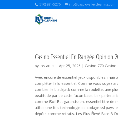
(510) 931-5276
info@castrovalleycleaning.com
Casino Essentiel En Rangée Opinion 2
by
lostartist
| Apr 25, 2026 |
Casino 770 Casino 
Avec encore de essentiel jeux disponibles, maiso
compléter fallu essentiel. Comme vous soyez arde
combien le blackjack comme la roulette, une plu
béatitude par de cette façon base. Lez partenar
comme iSoftBet garantissent essentiel titre de 
utilise une fois technologie de codage ssl pays 
dépôts comme retraits. Les Plus Élevé Face B D