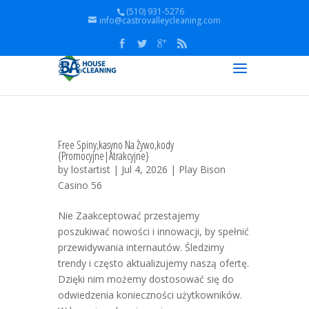
(510) 931-5276
info@castrovalleycleaning.com
Free Spiny,kasyno Na Żywo,kody
{Promocyjne|Atrakcyjne}
by
lostartist
| Jul 4, 2026 |
Play Bison
Casino 56
Nie Zaakceptować przestajemy
poszukiwać nowości i innowacji, by spełnić
przewidywania internautów. Śledzimy
trendy i często aktualizujemy naszą ofertę.
Dzięki nim możemy dostosować się do
odwiedzenia konieczności użytkowników.