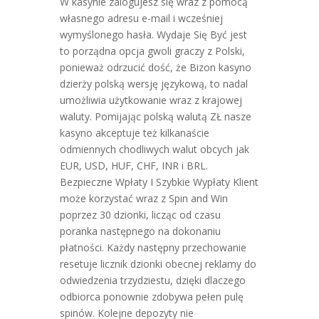
W kasynie zalogujesz się wraz z pomocą
własnego adresu e-mail i wcześniej
wymyślonego hasła. Wydaje Się Być jest
to porządna opcja gwoli graczy z Polski,
ponieważ odrzucić dość, że Bizon kasyno
dzierży polską wersję językową, to nadal
umożliwia użytkowanie wraz z krajowej
waluty. Pomijając polską walutą ZŁ nasze
kasyno akceptuje też kilkanaście
odmiennych chodliwych walut obcych jak
EUR, USD, HUF, CHF, INR i BRL.
Bezpieczne Wpłaty I Szybkie Wypłaty Klient
może korzystać wraz z Spin and Win
poprzez 30 dzionki, licząc od czasu
poranka następnego na dokonaniu
płatności. Każdy następny przechowanie
resetuje licznik dzionki obecnej reklamy do
odwiedzenia trzydziestu, dzięki dlaczego
odbiorca ponownie zdobywa pełen pulę
spinów. Kolejne depozyty nie