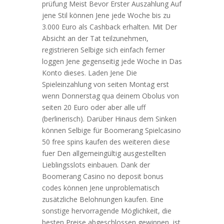
prüfung Meist Bevor Erster Auszahlung Auf
jene Stil können Jene jede Woche bis zu
3.000 Euro als Cashback erhalten. Mit Der
Absicht an der Tat teilzunehmen,
registrieren Selbige sich einfach ferner
loggen Jene gegenseitig jede Woche in Das
Konto dieses. Laden Jene Die
Spieleinzahlung von seiten Montag erst
wenn Donnerstag qua deinem Obolus von
seiten 20 Euro oder aber alle uff
(berlinerisch). Darüber Hinaus dem Sinken
können Selbige für Boomerang Spielcasino
50 free spins kaufen des weiteren diese
fuer Den allgemeingültig ausgestellten
Lieblingsslots einbauen. Dank der
Boomerang Casino no deposit bonus
codes können Jene unproblematisch
zusätzliche Belohnungen kaufen. Eine
sonstige hervorragende Möglichkeit, die
besten Preise abgeschlossen gewinnen, ist