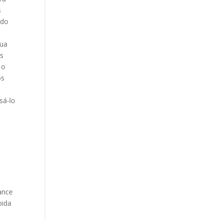
s
ado
sua
os
 o
os
sá-lo
hance
pida