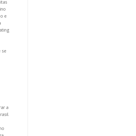
itas
ino
ão e
a
ating
e se
rar a
asil.
mo
ra