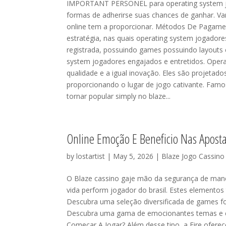
IMPORTANT PERSONEL para operating system jog
formas de adherirse suas chances de ganhar. V
online tem a proporcionar. Métodos De Pagament
estratégia, nas quais operating system jogador
registrada, possuindo games possuindo layouts c
system jogadores engajados e entretidos. Opera
qualidade e a igual inovação. Eles são projetad
proporcionando o lugar de jogo cativante. Famos
tornar popular simply no blaze...
Online Emoção E Beneficio Nas Aposta
by
lostartist
| May 5, 2026 |
Blaze Jogo Cassino
O Blaze cassino gaje mão da segurança de mane
vida perform jogador do brasil. Estes elementos 
Descubra uma seleção diversificada de games for
Descubra uma gama de emocionantes temas e e
Começar A Jogar? Além desse tipo, a Fire oferec