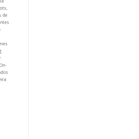
ta
ots,
s de
entes
o
a
ames
g
.
 On-
ados
ira