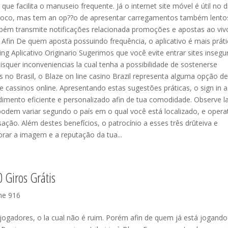
ue facilita o manuseio frequente. Já o internet site móvel é útil no d
n poco, mas tem an op??o de apresentar carregamentos também lento
mbém transmite notificações relacionada promoções e apostas ao viv
 Afin De quem aposta possuindo frequência, o aplicativo é mais práti
 Aplicativo Originario Sugerimos que você evite entrar sites insegu
isquer inconveniencias la cual tenha a possibilidade de sostenerse
 no Brasil, o Blaze on line casino Brazil representa alguma opção de
 cassinos online. Apresentando estas sugestões práticas, o sign in a
dimento eficiente e personalizado afin de tua comodidade. Observe l
dem variar segundo o país em o qual você está localizado, e opera
ação. Além destes benefícios, o patrocínio a esses três drūteiva e
rar a imagem e a reputação da tua...
 Giros Grátis
ne 916
ogadores, o la cual não é ruim. Porém afin de quem já está jogando