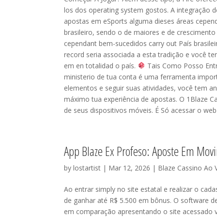
los dos operating system gostos. A integração de
apostas em eSports alguma dieses áreas cependa
brasileiro, sendo o de maiores e de cresciment
cependant bem-sucedidos carry out País brasilei
record seria associada a esta tradição e você te
em en totalidad o país.
Tais Como Posso Entr
ministerio de tua conta é uma ferramenta import
elementos e seguir suas atividades, você tem an
máximo tua experiência de apostas. O 1Blaze C
de seus dispositivos móveis. É Só acessar o web s
App Blaze Ex Profeso: Aposte Em Mov
by
lostartist
| Mar 12, 2026 |
Blaze Cassino Ao 
Ao entrar simply no site estatal e realizar o ca
de ganhar até R$ 5.500 em bônus. O software de
em comparação apresentando o site acessado ve