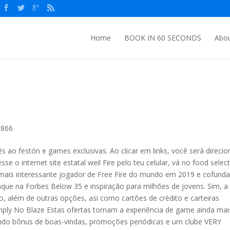
Home
BOOK IN 60 SECONDS
Abou
 866
s ao festón e games exclusivas. Ao clicar em links, você será direci
esse o internet site estatal weil Fire pelo teu celular, vá no food selec
ais interessante jogador de Free Fire do mundo em 2019 e cofund
aque na Forbes Below 35 e inspiração para milhões de jovens. Sim, a
 além de outras opções, asi como cartões de crédito e carteiras
imply No Blaze Estas ofertas tornam a experiência de game ainda mai
indo bônus de boas-vindas, promoções periódicas e um clube VERY