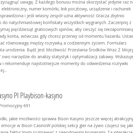
przyciągnąć uwagę. Z każdego bonusu można skorzystać jedynie raz n
 elektroniczny, numer komórki, link pocztowy, urządzenie i rachunek
 sprawdzona i jeśli własny zespół uzna aktywność Gracza zbytnio
 do natychmiastowej konfiskaty wszystkich wygranych. Zaczerpnij z
maj pięćdziesiąt gratisowych spinów, aby cieszyć się niezapomnian
okady konta, wówczas gdy chcesz przerwy od momentu hazardu. Usta
ować równowagę między rozrywką a codziennym życiem. Formularz
, data urodzenia. Bądź Jest Możliwość Przesłania Środków Wraz Z Moje
wo narzędzie do analizy statystyk i optymalizacji zabawy. Wskazuj
 i rekomenduje najistotniejsze momenty do odwiedzenia rozrywki
j...
syno Pl Playbison-kasyno
 Promocyjny 691
ki, jakie możliwości sprawia Bison Kasyno jeszcze więcej atrakcyj
emocje w Bison CasinoW polskiej sekcji gier na żywo czujesz się ja
sie faktycznym rozmawiać z zawodowymi krupierami. Ta interakcja