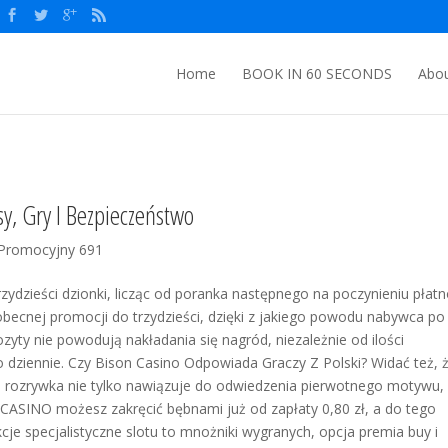
Home
BOOK IN 60 SECONDS
Abou
y, Gry I Bezpieczeństwo
 Promocyjny 691
zydzieści dzionki, licząc od poranka następnego na poczynieniu płatn
 obecnej promocji do trzydzieści, dzięki z jakiego powodu nabywca po
zyty nie powodują nakładania się nagród, niezależnie od ilości
co dziennie. Czy Bison Casino Odpowiada Graczy Z Polski? Widać też, 
rozrywka nie tylko nawiązuje do odwiedzenia pierwotnego motywu, 
NCASINO możesz zakręcić bębnami już od zapłaty 0,80 zł, a do tego
je specjalistyczne slotu to mnożniki wygranych, opcja premia buy i