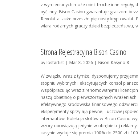
z wymienionych może mieć trochę inne reguły, d
być inny. Bison Casino gwarantuje graczom bezzw
Revolut a także przeszło piętnasty kryptowalut. 
wiara rodzimych graczy dzięki bezpieczeństwu, wy
Strona Rejestracyjna Bison Casino
by
lostartist
| Mar 8, 2026 |
Bison Kasyno 8
W związku wraz z tymże, dysponujemy przyjemno
stopniu wybitnych i ekscytujących konsol plansz
Współpracując wraz z renomowanymi i licencjo
naszą obietnicę o pierwszorzędnych wrażeniach
efektywnego środowiska finansowego odzwierci
eksperymenty sprzyjają pewnej i uczciwej społe
internautów. Kolekcja slotów w Bizon Casino wy
wzory obowiązują jedynie w obrębie tej reklamy
kasynie wydaje się premia 100% do 2500 zł i 10