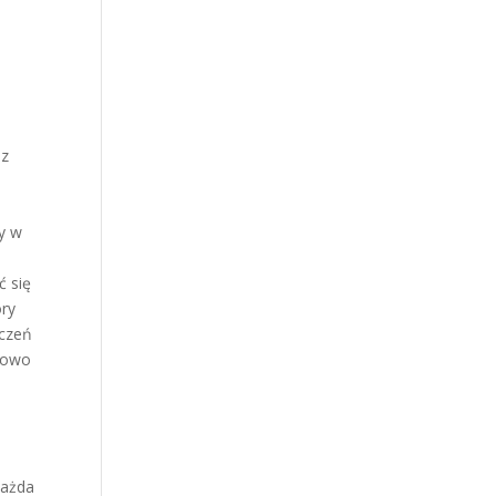
sz
y w
ć się
óry
eczeń
o owo
Każda