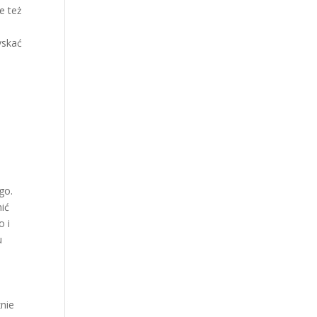
e też
yskać
go.
ić
o i
u
nie