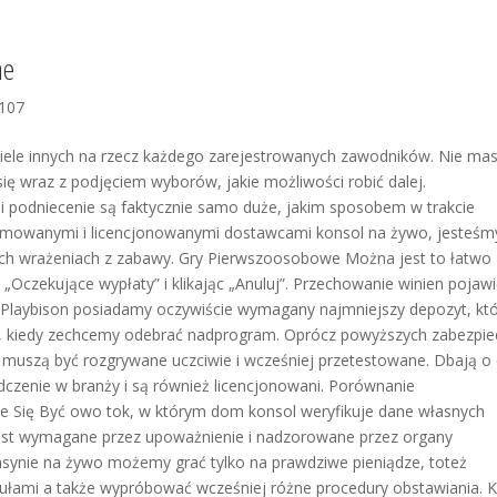
ne
 107
iele innych na rzecz każdego zarejestrowanych zawodników. Nie ma
ię wraz z podjęciem wyborów, jakie możliwości robić dalej.
 i podniecenie są faktycznie samo duże, jakim sposobem w trakcie
omowanymi i licencjonowanymi dostawcami konsol na żywo, jesteśm
nych wrażeniach z zabawy. Gry Pierwszoosobowe Można jest to łatwo
„Oczekujące wypłaty” i klikając „Anuluj”. Przechowanie winien pojawi
W Playbison posiadamy oczywiście wymagany najmniejszy depozyt, kt
cji, kiedy zechcemy odebrać nadprogram. Oprócz powyższych zabezpi
i muszą być rozgrywane uczciwie i wcześniej przetestowane. Dbają 
zenie w branży i są również licencjonowani. Porównanie
e Się Być owo tok, w którym dom konsol weryfikuje dane własnych
t jest wymagane przez upoważnienie i nadzorowane przez organy
asynie na żywo możemy grać tylko na prawdziwe pieniądze, toteż
gułami a także wypróbować wcześniej różne procedury obstawiania. 