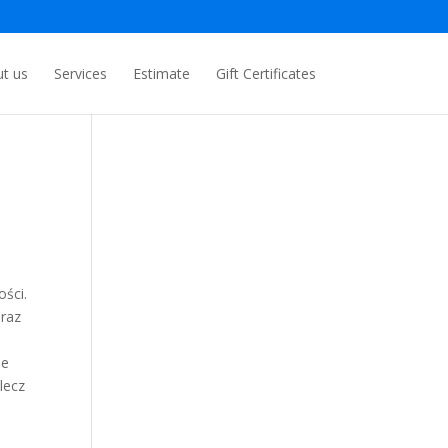
t us
Services
Estimate
Gift Certificates
ości.
 raz
że
lecz