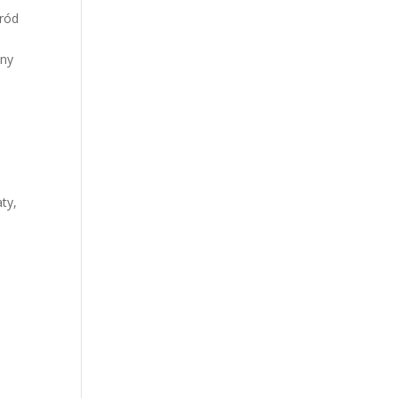
śród
tny
ty,