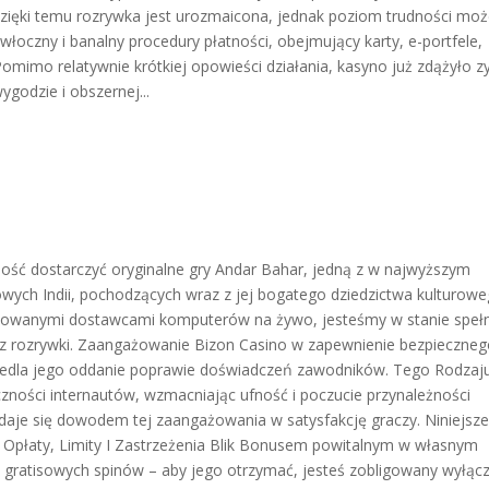
zięki temu rozrywka jest urozmaicona, jednak poziom trudności moż
łoczny i banalny procedury płatności, obejmujący karty, e-portfele,
Pomimo relatywnie krótkiej opowieści działania, kasyno już zdążyło z
godzie i obszernej...
ść dostarczyć oryginalne gry Andar Bahar, jedną z w najwyższym
owych Indii, pochodzących wraz z jej bogatego dziedzictwa kulturowe
nowanymi dostawcami komputerów na żywo, jesteśmy w stanie spełn
 z rozrywki. Zaangażowanie Bizon Casino w zapewnienie bezpieczneg
edla jego oddanie poprawie doświadczeń zawodników. Tego Rodzaj
czności internautów, wzmacniając ufność i poczucie przynależności
daje się dowodem tej zaangażowania w satysfakcję graczy. Niniejsze
. Opłaty, Limity I Zastrzeżenia Blik Bonusem powitalnym w własnym
0 gratisowych spinów – aby jego otrzymać, jesteś zobligowany wyłącz