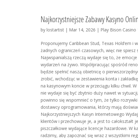
Najkorzystniejsze Zabawy Kasyno Onli
by
lostartist
| Mar 14, 2026 |
Play Bison Casino
Proponujemy Caribbean Stud, Texas Hold’em i w
żadnych ograniczeń czasowych, więc nie spiesz s
Najwspanialszą rzeczą wydaje się to, że emocje
wydarzeń na żywo. Współpracując spośród ren
będzie spełnić naszą obietnicę o pierwszorzęd
zrobić, wchodząc w zestawienia konta i zakładkę 
na kasynowym koncie w przeciągu kilku chwil. 
nie wydaje się być zbytnio duży nawet w sytua
powinno się wspomnieć o tym, że tylko rozrywk
dostawcy oprogramowania, którzy mają doświadc
Najkorzystniejszych Kasyn Internetowego Wydaj
klientów i przechowuje je, a jest to całokształ
piszczałkowe wydające licencje hazardowe. W k
radzimy, aby zapoznać się wraz z wszystkimi re