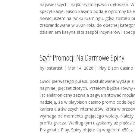
najświeższych i najkorzystniejszych ogłoszeń. W
specyfikacje, Bison kasyno podaje ogromny kale
nowicjuszem na rynku iGamingu, gdyż zostało on
zrebrandowane w 2024 roku do obecnej kategori
działaniem kasyna stoi zespół inżynierów i specja
Szyfr Promocji Na Darmowe Spiny
by
lostartist
| Mar 14, 2026 |
Play Bison Casino
Gwoli pierwszego pułapu postulowane wydaje si
najmniej pięćset złotych. Przełom będzie równy
list elektroniczny zezwala zagwarantować moż
nadzieję, że w playbison casino promo code b
kariera dla świeżych internautów, która w prze
wymaga od momentu grającego wpłaty. Należy m
profilu gracza. Według tym uzyskamy aż pięćdzi
Pragmatic Play. Spiny objęte są wagerem x50, a