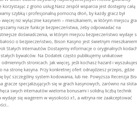
 korzystając z grono usług.Nasz zespół wsparcia jest dostępny całą
my szybką i profesjonalną pomocną dłoń, by każdy gracz był
 więcej niż wyłącznie kasynem – mieszkaniem, w którym miejscu gr
 ulepszamy nasze funkcje bezpieczeństwa, żeby odpowiadać na
stniejsze doświadczenia, w którym miejscu bezpieczeństwo wydaje s
i dbałości o bezpieczeństwo, Bison Kasyno jest świetnym mieszkanie
oli Stałych Internautów Dostajemy informacje o oryginalnych kodac
 i stałych bywalców. Na Dodatek często publikujemy unikatowe
 odmiennych stronicach. Jak więcej, jeśli kochasz hazard i wyszukuje
 na stronę kasyna. Przy konkretnej ofert odnajdziesz przepis, gdzie
się być szczególny system kodowania, lub nie. Powyższa Recenzja Bi
na gracze specjalizujących się w grach kasynowych, zarówno na slota
hęca swych internautów wieloma bonusami i solidną liczbą technik
a wydaje się wagerem w wysokości x1, a witryna nie zaakceptować
ci...