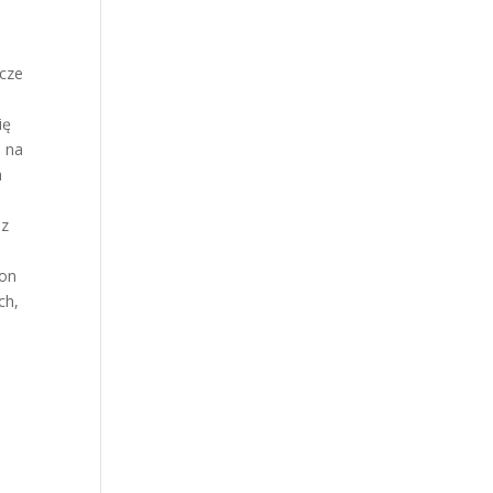
acze
ię
m na
h
sz
son
ch,