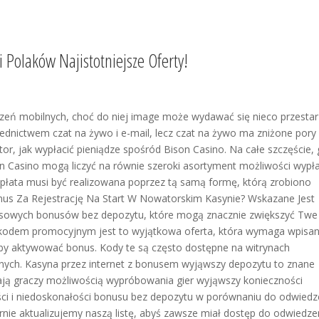
Polaków Najistotniejsze Oferty!
zeń mobilnych, choć do niej image może wydawać się nieco przestar
rednictwem czat na żywo i e-mail, lecz czat na żywo ma zniżone pory
or, jak wypłacić pieniądze spośród Bison Casino. Na całe szczęście,
on Casino mogą liczyć na równie szeroki asortyment możliwości wypła
płata musi być realizowana poprzez tą samą formę, którą zrobiono
us Za Rejestrację Na Start W Nowatorskim Kasynie? Wskazane Jest
usowych bonusów bez depozytu, które mogą znacznie zwiększyć Twe
 kodem promocyjnym jest to wyjątkowa oferta, która wymaga wpisan
y aktywować bonus. Kody te są często dostępne na witrynach
jnych. Kasyna przez internet z bonusem wyjąwszy depozytu to znane
ają graczy możliwością wypróbowania gier wyjąwszy konieczności
ci i niedoskonałości bonusu bez depozytu w porównaniu do odwiedz
nie aktualizujemy naszą listę, abyś zawsze miał dostęp do odwiedze