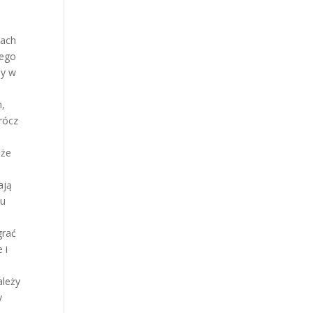
mach
nego
ny w
h,
rócz
oże
ają
zu
grać
 i
ależy
y