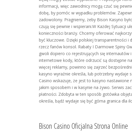
informacji, więc zawodnicy mogą czuć się pewnie
dobę, by pomóc w wypadku problemów. Zapewnia
zadowolony. Pragniemy, żeby Bison Kasyno było
czują się pewnie i wspierani.W Każdej Sytuacji
konieczności branży. Chcemy oferować najkorzy
być kluczowe. Dzięki polskiej transparentności 
rzecz fanów konsol. Rabaty I Darmowe Spiny Gw
gwoli dopiero co rejestrujących się internautów
internetowe kody, które odrzucić są dostępne na
więcej reklamy, powinno się zajrzeć bezpośrednio
kasyno wyraźnie określa, lub potrzebny wydaje 
Casino wskazuje, że jest to kasyno nastawione 
jakim sposobem i w kasynie na żywo. Serwis zac
płatności. Zdobyta w ten sposób gotówka objęt
określa, bądź wydaje się być górna granica dla iloś
Bison Casino Oficjalna Strona Online