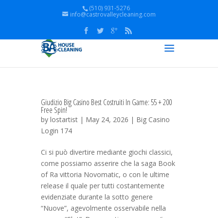
(510) 931-5276
info@castrovalleycleaning.com
Giudizio Big Casino Best Costruiti In Game: 55 + 200
Free Spin!
by
lostartist
| May 24, 2026 |
Big Casino
Login 174
Ci si può divertire mediante giochi classici,
come possiamo asserire che la saga Book
of Ra vittoria Novomatic, o con le ultime
release il quale per tutti costantemente
evidenziate durante la sotto genere
“Nuove”, agevolmente osservabile nella