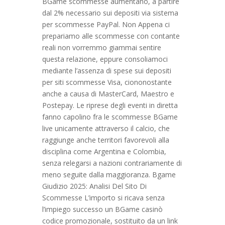
BGame scommesse aumentano, a partire
dal 2% necessario sui depositi via sistema
per scommesse PayPal. Non Appena ci
prepariamo alle scommesse con contante
reali non vorremmo giammai sentire
questa relazione, eppure consoliamoci
mediante l’assenza di spese sui depositi
per siti scommesse Visa, ciononostante
anche a causa di MasterCard, Maestro e
Postepay. Le riprese degli eventi in diretta
fanno capolino fra le scommesse BGame
live unicamente attraverso il calcio, che
raggiunge anche territori favorevoli alla
disciplina come Argentina e Colombia,
senza relegarsi a nazioni contrariamente di
meno seguite dalla maggioranza. Bgame
Giudizio 2025: Analisi Del Sito Di
Scommesse L’importo si ricava senza
l’impiego successo un BGame casinò
codice promozionale, sostituito da un link