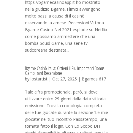
https://bgamecasinoapp.it ho mostrato
nella giudizio Bgame, i limiti avvengono
molto bassi a causa di il casinò
osservando la arnese. Recensioni Vittoria
Bgame Casino Nel 2021 esplode su Netflix
come possiamo ammettere che una
bomba Squid Game, una serie tv
sudcoreana destinata...
Bgame Casinò Italia: Ottieni Il Piu Importanti Bonus ️
Gamblizard Recensione
by
lostartist
| Oct 27, 2025 |
Bgames 617
Tale cifra promozionale, però, si deve
utilizzare entro 29 giorni dalla data vittoria
emissione. Trovi la cronologia completa
delle tue giocate durante la sezione ‘Le mie
giocate’ nel tuo Incontro Passatempo, una
tornata fatto il login. Con Lo Scopo Di i
giochi disponibili in altezza su client, trovi la