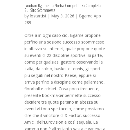
Giudizio Bgame: La Nostra Competenza Completa
Sul Sito Scommesse
by
lostartist
| May 3, 2026 |
Bgame App
289
Oltre a in ogni caso ciò, Bgame propone
perfino una sezione successo scommesse
in altezza su internet, quale propone quote
su eventi di 22 discipline sportive. Si parte,
come per qualsiasi gestore osservando la
Italia, da calcio, basket e tennis, gli sport
più seguiti nel nostro Paese, eppure si
arriva perfino a discipline come pallamano,
floorball e cricket. Cosa poco frequente,
presente bookmaker permette successo
decidere tra quote persino in altezza su
eventi vittoria spettacolo, come possiamo
dire che il vincitore di X-Factor, successo
Amici, dell’Eurovision e così sequela. La
gamma non è altrettanto vasta e variegata