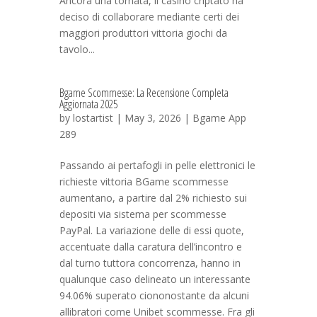
Ancora una tornata, il casinò criptato ha
deciso di collaborare mediante certi dei
maggiori produttori vittoria giochi da
tavolo...
Bgame Scommesse: La Recensione Completa
Aggiornata 2025
by
lostartist
| May 3, 2026 |
Bgame App
289
Passando ai pertafogli in pelle elettronici le
richieste vittoria BGame scommesse
aumentano, a partire dal 2% richiesto sui
depositi via sistema per scommesse
PayPal. La variazione delle di essi quote,
accentuate dalla caratura dell’incontro e
dal turno tuttora concorrenza, hanno in
qualunque caso delineato un interessante
94.06% superato ciononostante da alcuni
allibratori come Unibet scommesse. Fra gli