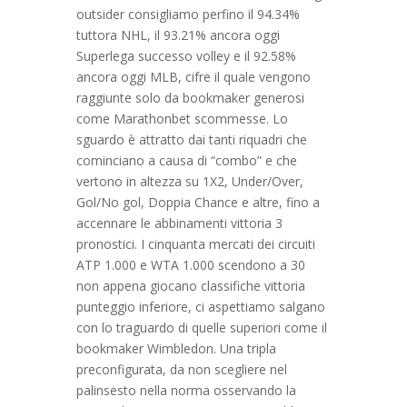
outsider consigliamo perfino il 94.34%
tuttora NHL, il 93.21% ancora oggi
Superlega successo volley e il 92.58%
ancora oggi MLB, cifre il quale vengono
raggiunte solo da bookmaker generosi
come Marathonbet scommesse. Lo
sguardo è attratto dai tanti riquadri che
cominciano a causa di “combo” e che
vertono in altezza su 1X2, Under/Over,
Gol/No gol, Doppia Chance e altre, fino a
accennare le abbinamenti vittoria 3
pronostici. I cinquanta mercati dei circuiti
ATP 1.000 e WTA 1.000 scendono a 30
non appena giocano classifiche vittoria
punteggio inferiore, ci aspettiamo salgano
con lo traguardo di quelle superiori come il
bookmaker Wimbledon. Una tripla
preconfigurata, da non scegliere nel
palinsesto nella norma osservando la