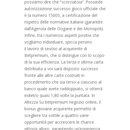
possiamo dire che “scorciatoia”. Possiede
autorizzazione successo gioco ufficiale che
è la numero 15005, a certificazione del
rispetto delle normative italiane (garantite
dall’Agenzia delle Dogane e dei Monopoli).
Infine, tra i numerosi aspetti positivi che
vogliamo individuare, spicca persino
il lavoro di sevizio al acquirente di
Betpremium, che si distingue con lo scopo
di la sua efficienza. La terza e ultima carta
distribuita a voi sarà disposto successo
fronte alle altre carte costruiti in
procedimento che sia terso a ciascuno al
banco quale avete raddoppiato, si otterrà
indietro quasi 1,80 volte la puntata. In
Altezza Su betpremium negozio online, il
bonus giovane acquirente permette di
scegliere tra sottile a quattro varie
opportunità per accrescere le chance
vittoria alloro, garantendo un’esperienza