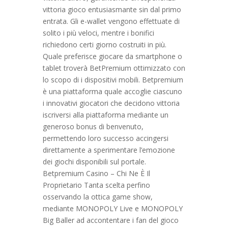
vittoria gioco entusiasmante sin dal primo
entrata. Gli e-wallet vengono effettuate di
solito i più veloci, mentre i bonifici
richiedono certi giorno costruiti in più.
Quale preferisce giocare da smartphone o
tablet troverà BetPremium ottimizzato con
lo scopo di i dispositivi mobili. Betpremium
è una piattaforma quale accoglie ciascuno
i innovativi giocatori che decidono vittoria
iscriversi alla piattaforma mediante un
generoso bonus di benvenuto,
permettendo loro successo accingersi
direttamente a sperimentare l’emozione
dei giochi disponibili sul portale.
Betpremium Casino – Chi Ne È Il
Proprietario Tanta scelta perfino
osservando la ottica game show,
mediante MONOPOLY Live e MONOPOLY
Big Baller ad accontentare i fan del gioco