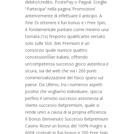
debito/credito, PostePay o Paypal. Sceglie
“Partecipa“ nella pagina ’Promozioni’
anteriormente di effettuare il anticipo. A
Fine Di ottenere il fun bonus e i Free Spin,
è fondamentale puntare come minimo una
tornata (1x) l’importo qualificante versato
solo sulle Slot. Bet Premium è un
consorzio quale riunisce quattro
concessionÍÍÍari italiani, offrendo
un’competenza successo gioco autentica e
sicura, sia del web che via i 200 punti
commercializzazione del fisico sparsi sul
paese. Da Ultimo, tra i numerosi aspetti
positivi che vogliamo individuare, spicca
perfino il servizio successo assistenza al
cliente successo Betpremium, quale si
rende unici a causa di la propria efficienza.
Il Bonus Benvenuto Successo Betpremium
Casino Ricevi un bonus del 100% magro a
600€ costruiti in fun bonus e 200 Free Spin