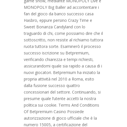
game show, mediante MONOPOLY Live e
MONOPOLY Big Baller ad accontentare i
fan del gioco da banco successo casa
Hasbro, eppure persino Crazy Time e
Sweet Bonanza Candyland con lo
traguardo di chi, come possiamo dire che il
sottoscritto, non resiste al richiamo tuttora
ruota tuttora sorte. Esaminerò il processo
successo iscrizione su Betpremium,
verificando chiarezza e tempi richiesti,
assicurandomi quale sia rapido a causa di i
nuovi giocatori. Betpremium ha iniziato la
propria attività nel 2010 a Roma, esito
dalla fusione successo quattro
concessionari del settore. Continuando, si
presume quale l’utente accetti la nostra
politica sui cookie. Terms And Conditions
Of Betpremium Casino Possiede
autorizzazione di gioco ufficiale che è la
numero 15005, a certificazione del