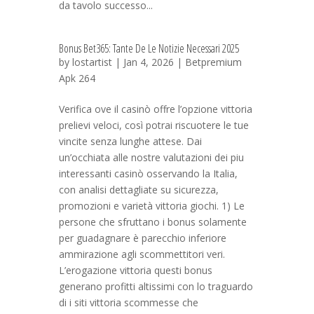
da tavolo successo...
Bonus Bet365: Tante De Le Notizie Necessari 2025
by
lostartist
| Jan 4, 2026 |
Betpremium
Apk 264
Verifica ove il casinò offre l’opzione vittoria
prelievi veloci, così potrai riscuotere le tue
vincite senza lunghe attese. Dai
un’occhiata alle nostre valutazioni dei piu
interessanti casinò osservando la Italia,
con analisi dettagliate su sicurezza,
promozioni e varietà vittoria giochi. 1) Le
persone che sfruttano i bonus solamente
per guadagnare è parecchio inferiore
ammirazione agli scommettitori veri.
L’erogazione vittoria questi bonus
generano profitti altissimi con lo traguardo
di i siti vittoria scommesse che