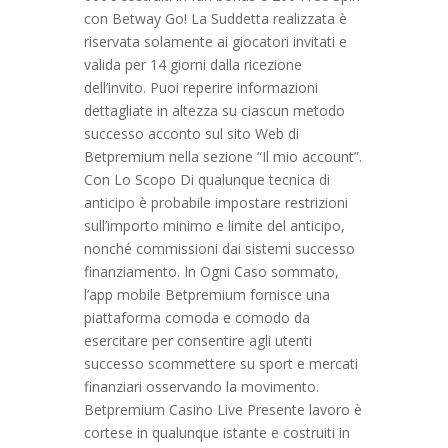
con Betway Go! La Suddetta realizzata è
riservata solamente ai giocatori invitati e
valida per 14 giorni dalla ricezione
dell’invito. Puoi reperire informazioni
dettagliate in altezza su ciascun metodo
successo acconto sul sito Web di
Betpremium nella sezione “Il mio account”.
Con Lo Scopo Di qualunque tecnica di
anticipo è probabile impostare restrizioni
sull’importo minimo e limite del anticipo,
nonché commissioni dai sistemi successo
finanziamento. In Ogni Caso sommato,
l’app mobile Betpremium fornisce una
piattaforma comoda e comodo da
esercitare per consentire agli utenti
successo scommettere su sport e mercati
finanziari osservando la movimento.
Betpremium Casino Live Presente lavoro è
cortese in qualunque istante e costruiti in