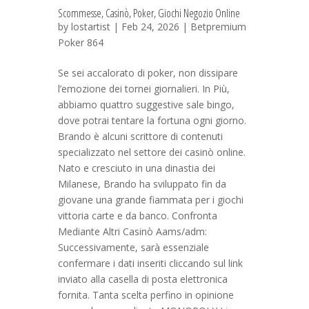
Scommesse, Casinò, Poker, Giochi Negozio Online
by
lostartist
| Feb 24, 2026 |
Betpremium
Poker 864
Se sei accalorato di poker, non dissipare
l’emozione dei tornei giornalieri. In Più,
abbiamo quattro suggestive sale bingo,
dove potrai tentare la fortuna ogni giorno.
Brando è alcuni scrittore di contenuti
specializzato nel settore dei casinò online.
Nato e cresciuto in una dinastia dei
Milanese, Brando ha sviluppato fin da
giovane una grande fiammata per i giochi
vittoria carte e da banco. Confronta
Mediante Altri Casinò Aams/adm:
Successivamente, sarà essenziale
confermare i dati inseriti cliccando sul link
inviato alla casella di posta elettronica
fornita. Tanta scelta perfino in opinione