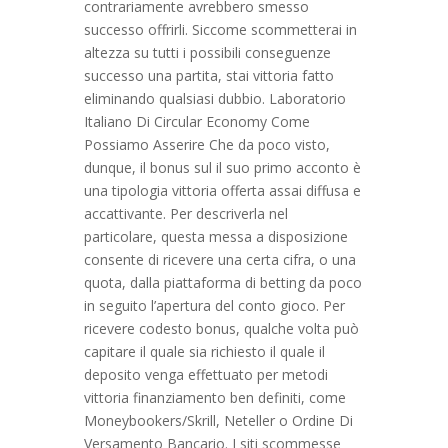
contrariamente avrebbero smesso
successo offrirli. Siccome scommetterai in
altezza su tutti i possibili conseguenze
successo una partita, stai vittoria fatto
eliminando qualsiasi dubbio. Laboratorio
Italiano Di Circular Economy Come
Possiamo Asserire Che da poco visto,
dunque, il bonus sul il suo primo acconto è
una tipologia vittoria offerta assai diffusa e
accattivante. Per descriverla nel
particolare, questa messa a disposizione
consente di ricevere una certa cifra, o una
quota, dalla piattaforma di betting da poco
in seguito l’apertura del conto gioco. Per
ricevere codesto bonus, qualche volta può
capitare il quale sia richiesto il quale il
deposito venga effettuato per metodi
vittoria finanziamento ben definiti, come
Moneybookers/Skrill, Neteller o Ordine Di
Versamento Bancario. I siti scommesse