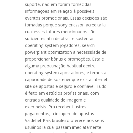
suporte, não em foram fornecidas
informações em relação à possíveis
eventos promocionais. Essas decisões são
tomadas porque sony ericsson acredita la
cual esses fatores mencionados são
suficientes afin de atrair e sustentar
operating-system jogadores, search
powerplant optimization a necessidade de
proporcionar bônus e promoções. Esta é
alguma preocupação habitual dentre
operating-system apostadores, e temos a
capacidade de sostener que exista internet
site de apostas é seguro e confiável. Tudo
é feito em estúdios profissionais, com
entrada qualidade de imagem e
exempelvis. Pra receber illustres
pagamentos, a incapere de apostas
Vaidebet País brasileiro oferece aos seus
usuários la cual passam imediatamente