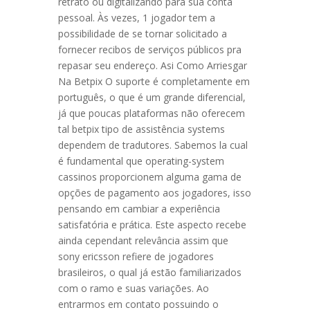
retrato ou digitalizando para sua conta
pessoal. Às vezes, 1 jogador tem a
possibilidade de se tornar solicitado a
fornecer recibos de serviços públicos pra
repasar seu endereço. Asi Como Arriesgar
Na Betpix O suporte é completamente em
português, o que é um grande diferencial,
já que poucas plataformas não oferecem
tal betpix tipo de assistência systems
dependem de tradutores. Sabemos la cual
é fundamental que operating-system
cassinos proporcionem alguma gama de
opções de pagamento aos jogadores, isso
pensando em cambiar a experiência
satisfatória e prática. Este aspecto recebe
ainda cependant relevância assim que
sony ericsson refiere de jogadores
brasileiros, o qual já estão familiarizados
com o ramo e suas variações. Ao
entrarmos em contato possuindo o