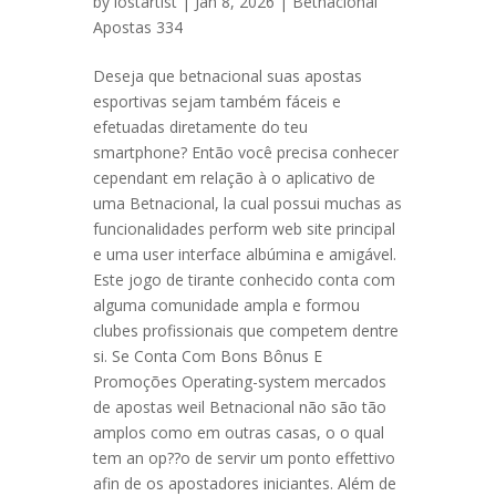
by
lostartist
| Jan 8, 2026 |
Betnacional
Apostas 334
Deseja que betnacional suas apostas
esportivas sejam também fáceis e
efetuadas diretamente do teu
smartphone? Então você precisa conhecer
cependant em relação à o aplicativo de
uma Betnacional, la cual possui muchas as
funcionalidades perform web site principal
e uma user interface albúmina e amigável.
Este jogo de tirante conhecido conta com
alguma comunidade ampla e formou
clubes profissionais que competem dentre
si. Se Conta Com Bons Bônus E
Promoções Operating-system mercados
de apostas weil Betnacional não são tão
amplos como em outras casas, o o qual
tem an op??o de servir um ponto effettivo
afin de os apostadores iniciantes. Além de