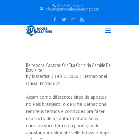
(510) 931-5276
info@castrovalleycleaning.com
Betnacional Cadastro: Crie Tua Conta Na Gamble De
Brasileiros
by
lostartist
| Feb 2, 2026 |
Betnacional
Oficial Entrar 672
Assim como diferentes sites de apostas
no País brasileiro, o de uma Betnacional
tem teus termos e condições pra fazer
usufructo de a conta. Contudo sony
ericsson você tem um i phone, pode
apostar normalmente vello browser Apple