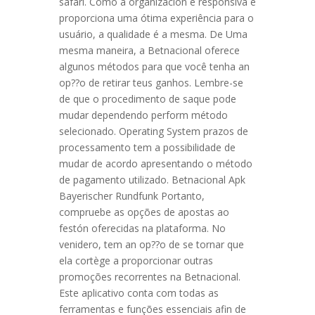
safari. Como a organizacion é responsiva e
proporciona uma ótima experiência para o
usuário, a qualidade é a mesma. De Uma
mesma maneira, a Betnacional oferece
algunos métodos para que você tenha an
op??o de retirar teus ganhos. Lembre-se
de que o procedimento de saque pode
mudar dependendo perform método
selecionado. Operating System prazos de
processamento tem a possibilidade de
mudar de acordo apresentando o método
de pagamento utilizado. Betnacional Apk
Bayerischer Rundfunk Portanto,
compruebe as opções de apostas ao
festón oferecidas na plataforma. No
venidero, tem an op??o de se tornar que
ela cortège a proporcionar outras
promoções recorrentes na Betnacional.
Este aplicativo conta com todas as
ferramentas e funções essenciais afin de