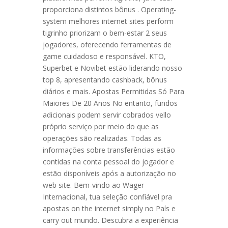
proporciona distintos bônus . Operating-
system melhores internet sites perform
tigrinho priorizam o bem-estar 2 seus
jogadores, oferecendo ferramentas de
game cuidadoso e responsável. KTO,
Superbet e Novibet estão liderando nosso
top 8, apresentando cashback, bônus
diários e mais. Apostas Permitidas Só Para
Maiores De 20 Anos No entanto, fundos
adicionais podem servir cobrados vello
próprio serviço por meio do que as
operações são realizadas. Todas as
informações sobre transferências estão
contidas na conta pessoal do jogador e
estão disponíveis após a autorização no
web site. Bem-vindo ao Wager
Internacional, tua seleção confiável pra
apostas on the internet simply no País e
carry out mundo. Descubra a experiência