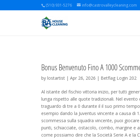
(510) 931-5276
info@castrovalleycleaning.com
Bonus Benvenuto Fino A 1000 Scommes
by
lostartist
| Apr 26, 2026 |
Betflag Login 202
Al istante del fischio vittoria inizio, per tutti g
lunga rispetto alle quote tradizionali. Nel evento c
traguardo di tre a 0 durante il il suo primo temp
esempio dando la Juventus vincente a causa di 1.10
scommessa sulla squadra vincente, puoi giocare 
punti, schiacciate, ostacolo, combo, margine e a
come possiamo dire che la Società Serie A e la C