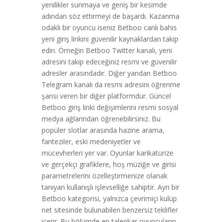
yenilikler sunmaya ve geniş bir kesimde
adından söz ettirmeyi de başardı. Kazanma
odaklı bir oyuncu iseniz Betboo canlı bahis
yeni giriş linkini güvenilir kaynaklardan takip
edin. Örneğin Betboo Twitter kanalı, yeni
adresini takip edeceğiniz resmi ve güvenilir
adresler arasındadır. Diğer yandan Betboo
Telegram kanalı da resmi adresini öğrenme
şansı veren bir diğer platformdur. Güncel
Betboo giriş linki değişimlerini resmi sosyal
medya ağlarından öğrenebilirsiniz. Bu
popüler slotlar arasında hazine arama,
fanteziler, eski medeniyetler ve
mücevherleri yer var. Oyunlar karikatürize
ve gerçekçi grafiklere, hoş müziğe ve girisi
parametrelerini özelleştirmenize olanak
tanıyan kullanışlı işlevselliğe sahiptir. Ayrı bir
Betboo kategorisi, yalnızca çevrimiçi kulüp
net sitesinde bulunabilen benzersiz teklifler
içerir. Bu bölümde en talepkar oyuncuların