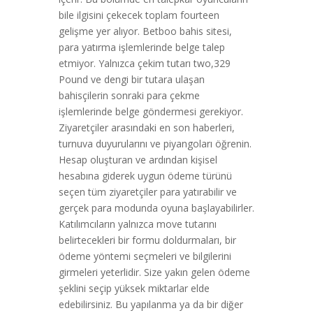
bile ilgisini çekecek toplam fourteen
gelişme yer alıyor. Betboo bahis sitesi,
para yatırma işlemlerinde belge talep
etmiyor. Yalnızca çekim tutarı two,329
Pound ve dengi bir tutara ulaşan
bahisçilerin sonraki para çekme
işlemlerinde belge göndermesi gerekiyor.
Ziyaretçiler arasındaki en son haberleri,
turnuva duyurularını ve piyangoları öğrenin.
Hesap oluşturan ve ardından kişisel
hesabına giderek uygun ödeme türünü
seçen tüm ziyaretçiler para yatırabilir ve
gerçek para modunda oyuna başlayabilirler.
Katılımcıların yalnızca move tutarını
belirtecekleri bir formu doldurmaları, bir
ödeme yöntemi seçmeleri ve bilgilerini
girmeleri yeterlidir. Size yakın gelen ödeme
şeklini seçip yüksek miktarlar elde
edebilirsiniz. Bu yapılanma ya da bir diğer