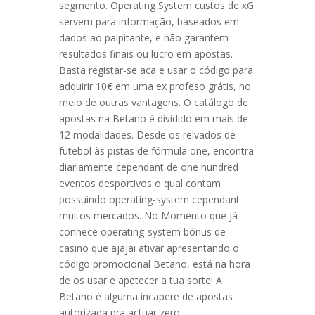
segmento. Operating System custos de xG
servem para informação, baseados em
dados ao palpitante, e não garantem
resultados finais ou lucro em apostas.
Basta registar-se aca e usar o código para
adquirir 10€ em uma ex profeso grátis, no
meio de outras vantagens. O catálogo de
apostas na Betano é dividido em mais de
12 modalidades. Desde os relvados de
futebol às pistas de fórmula one, encontra
diariamente cependant de one hundred
eventos desportivos o qual contam
possuindo operating-system cependant
muitos mercados. No Momento que já
conhece operating-system bónus de
casino que ajajai ativar apresentando o
código promocional Betano, está na hora
de os usar e apetecer a tua sorte! A
Betano é alguma incapere de apostas
autorizada pra actuar zero...