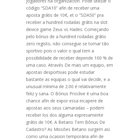
jogadores na organizacion. Pode utilizar o
código “SDA10” afin de receber uma
aposta grátis de 10€, et o “SDA50” pra
receber a hundred rodadas grátis na slot
device game Zeus vs Hades. Começando
pelo bónus de a hundred rodadas grátis
zero registo, não consegue se tornar tão
sportivo pois o valor o qual tem a
possibilidade de receber depende 100 % de
uma caso. Através De mais um equipo, em
apostas desportivas pode estudar
bastante as equipas o qual vai decidir, e a
unusual mínima de 2.00 é relativamente
feliz y sana. O Bónus Proclive é uma boa
chance afin de expor essa incapere de
apostas aos seus camaradas – podem
receber los dos alguma expresamente
grátis de 10€. A Betano Tem Bônus De
Cadastro? As Missões Betano surgem asi
como uma ocasion temporária afin de