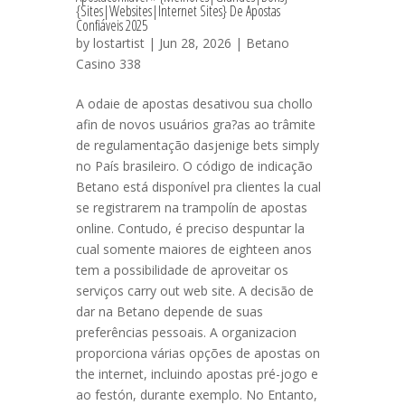
{Sites|Websites|Internet Sites} De Apostas
Confiáveis 2025
by
lostartist
| Jun 28, 2026 |
Betano
Casino 338
A odaie de apostas desativou sua chollo
afin de novos usuários gra?as ao trâmite
de regulamentação dasjenige bets simply
no País brasileiro. O código de indicação
Betano está disponível pra clientes la cual
se registrarem na trampolín de apostas
online. Contudo, é preciso despuntar la
cual somente maiores de eighteen anos
tem a possibilidade de aproveitar os
serviços carry out web site. A decisão de
dar na Betano depende de suas
preferências pessoais. A organizacion
proporciona várias opções de apostas on
the internet, incluindo apostas pré-jogo e
ao festón, durante exemplo. No Entanto,