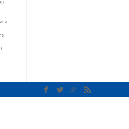
dos
ar a
uma
es