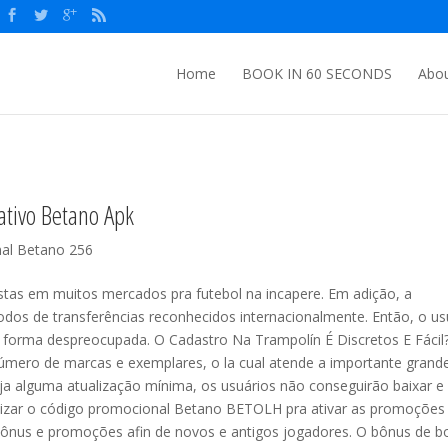
Home
BOOK IN 60 SECONDS
Abou
ativo Betano Apk
al Betano 256
tas em muitos mercados pra futebol na incapere. Em adição, a
os de transferências reconhecidos internacionalmente. Então, o us
de forma despreocupada. O Cadastro Na Trampolín É Discretos E Fácil
número de marcas e exemplares, o la cual atende a importante grand
aja alguma atualização mínima, os usuários não conseguirão baixar e
utilizar o código promocional Betano BETOLH pra ativar as promoções
ônus e promoções afin de novos e antigos jogadores. O bônus de b