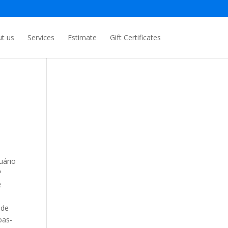
t us
Services
Estimate
Gift Certificates
uário
?
e
 de
oas-