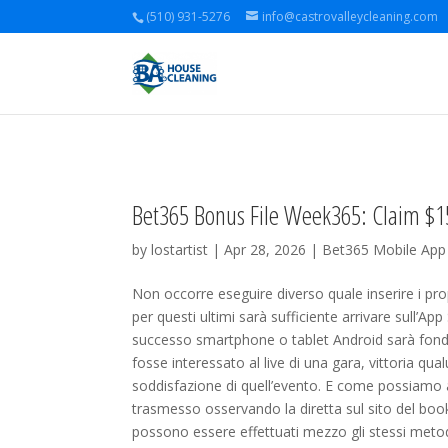
(510) 931-5276
info@castrovalleycleaning.com
Bet365 Bonus File Week365: Claim $1
by
lostartist
| Apr 28, 2026 |
Bet365 Mobile App
Non occorre eseguire diverso quale inserire i pr
per questi ultimi sarà sufficiente arrivare sull’A
successo smartphone o tablet Android sarà fonda
fosse interessato al live di una gara, vittoria q
soddisfazione di quell’evento. E come possiamo
trasmesso osservando la diretta sul sito del book
possono essere effettuati mezzo gli stessi meto