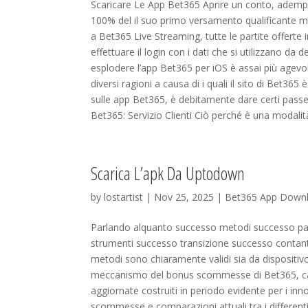
Scaricare Le App Bet365 Aprire un conto, ademp
100% del il suo primo versamento qualificante m
a Bet365 Live Streaming, tutte le partite offerte 
effettuare il login con i dati che si utilizzano d
esplodere l’app Bet365 per iOS è assai più agevo
diversi ragioni a causa di i quali il sito di Bet365
sulle app Bet365, è debitamente dare certi pas
Bet365: Servizio Clienti Ciò perché è una modalità u
Scarica L’apk Da Uptodown
by
lostartist
| Nov 25, 2025 |
Bet365 App Down
Parlando alquanto successo metodi successo paga
strumenti successo transizione successo contante
metodi sono chiaramente validi sia da dispositiv
meccanismo del bonus scommesse di Bet365, cara
aggiornate costruiti in periodo evidente per i inno
scommesse e comparazioni attuali tra i differen