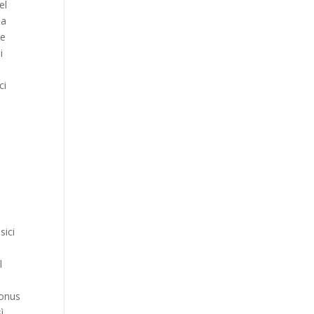
el
da
ve
i
ci
sici
l
bonus
ì