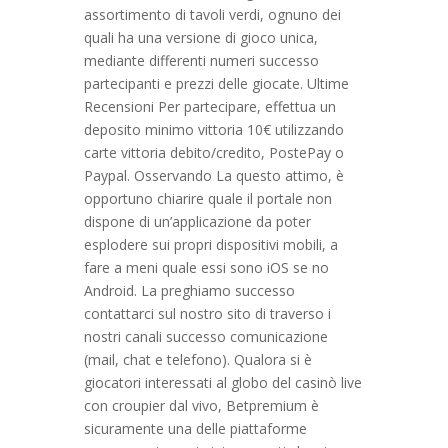
assortimento di tavoli verdi, ognuno dei
quali ha una versione di gioco unica,
mediante differenti numeri successo
partecipanti e prezzi delle giocate. Ultime
Recensioni Per partecipare, effettua un
deposito minimo vittoria 10€ utilizzando
carte vittoria debito/credito, PostePay o
Paypal. Osservando La questo attimo, è
opportuno chiarire quale il portale non
dispone di un’applicazione da poter
esplodere sui propri dispositivi mobili, a
fare a meni quale essi sono iOS se no
Android. La preghiamo successo
contattarci sul nostro sito di traverso i
nostri canali successo comunicazione
(mail, chat e telefono). Qualora si è
giocatori interessati al globo del casinò live
con croupier dal vivo, Betpremium è
sicuramente una delle piattaforme