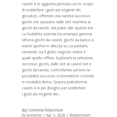
casinò è in aggiunta pensata con lo scopo
di soddisfare i gusti più esigenti dei
giocatori, offrendo una varietà successo
giochi che spaziano dalle slot machine ai
giochi da tavolo, dal poker alle opzioni live.
La Suddetta azienda ha un’ampia gamma
vittoria giochi da casinò, giochi da banco e
eventi sportivi in altezza su cui puntare,
servendo sia il globo negozio online il
quale quello offline. Esplorerò la selezione
successo giochi, dalle slot al casinò live e
giochi da tavolo, controllando persino la
possibilità successo scommettere costruiti
in modalità demo. Questa piattaforma
casinò è in più disegno per soddisfare
i gusti più esigenti dei...
App Scommesse Betpremium
by
lostartist
| Apr 3, 2026 |
Betpremium