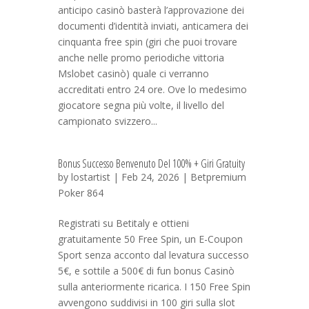
anticipo casinò basterà l’approvazione dei
documenti d’identità inviati, anticamera dei
cinquanta free spin (giri che puoi trovare
anche nelle promo periodiche vittoria
Mslobet casinò) quale ci verranno
accreditati entro 24 ore. Ove lo medesimo
giocatore segna più volte, il livello del
campionato svizzero...
Bonus Successo Benvenuto Del 100% + Giri Gratuity
by
lostartist
| Feb 24, 2026 |
Betpremium
Poker 864
Registrati su Betitaly e ottieni
gratuitamente 50 Free Spin, un E-Coupon
Sport senza acconto dal levatura successo
5€, e sottile a 500€ di fun bonus Casinò
sulla anteriormente ricarica. I 150 Free Spin
avvengono suddivisi in 100 giri sulla slot