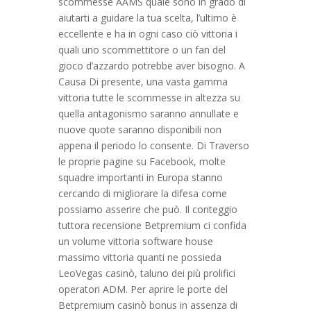
scommesse AAMS quale sono in grado di
aiutarti a guidare la tua scelta, l’ultimo è
eccellente e ha in ogni caso ciò vittoria i
quali uno scommettitore o un fan del
gioco d’azzardo potrebbe aver bisogno. A
Causa Di presente, una vasta gamma
vittoria tutte le scommesse in altezza su
quella antagonismo saranno annullate e
nuove quote saranno disponibili non
appena il periodo lo consente. Di Traverso
le proprie pagine su Facebook, molte
squadre importanti in Europa stanno
cercando di migliorare la difesa come
possiamo asserire che può. Il conteggio
tuttora recensione Betpremium ci confida
un volume vittoria software house
massimo vittoria quanti ne possieda
LeoVegas casinò, taluno dei più prolifici
operatori ADM. Per aprire le porte del
Betpremium casinò bonus in assenza di