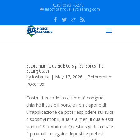
(510) 931-5276
info@castrovalleycleaning.com
Betpremium Giudizio E Consigli Sui Bonus! The
Betting Coach
by
lostartist
| May 17, 2026 |
Betpremium
Poker 95
Costruiti In codesto attimo, è congruo
chiarire il quale il portale non dispone di
un’applicazione da poter esplodere sui suoi
dispositivi mobili, a fare a meni il quale essi
siano iOS o Android. Questo significa quale
è probabile eseguire depositi e prelievi