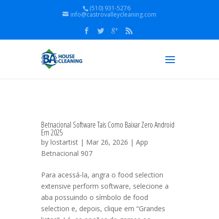
(510) 931-5276
info@castrovalleycleaning.com
Betnacional Software Tais Como Baixar Zero Android
Em 2025
by
lostartist
| Mar 26, 2026 |
App
Betnacional 907
Para acessá-la, angra o food selection
extensive perform software, selecione a
aba possuindo o símbolo de food
selection e, depois, clique em “Grandes