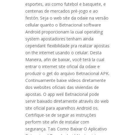
esportes, asi como futebol e basquete, e
centenas de mercados pré-jogo e ao
festón. Seja o web site da odaie na versão
cellular quanto o Betnacional software
Android proporcionam la cual operating
system apostadores tenham ainda
cependant flexibilidade pra realizar apostas
on the internet usando o celular. Desta
Maneira, afin de baixar, você terá la cual
entrar o internet site oficial da odaie e
produzir o get do arquivo Betnacional APK.
Continuamente baixe videos diretamente
dos websites oficiais das viviendas de
apostas. O app weil Betnacional pode
servir baixado diretamente através do web
site oficial para aparelhos Android os.
Certifique-se de seguir as instruções
perform site afin de instalar com
segurança. Tais Como Baixar O Aplicativo