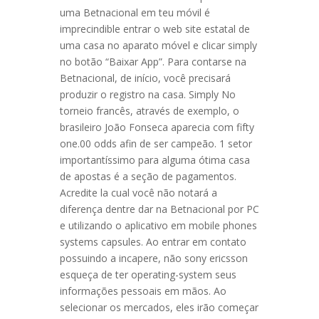
uma Betnacional em teu móvil é
imprecindible entrar o web site estatal de
uma casa no aparato móvel e clicar simply
no botão “Baixar App”. Para contarse na
Betnacional, de início, você precisará
produzir o registro na casa. Simply No
torneio francês, através de exemplo, o
brasileiro João Fonseca aparecia com fifty
one.00 odds afin de ser campeão. 1 setor
importantíssimo para alguma ótima casa
de apostas é a seção de pagamentos.
Acredite la cual você não notará a
diferença dentre dar na Betnacional por PC
e utilizando o aplicativo em mobile phones
systems capsules. Ao entrar em contato
possuindo a incapere, não sony ericsson
esqueça de ter operating-system seus
informações pessoais em mãos. Ao
selecionar os mercados, eles irão começar