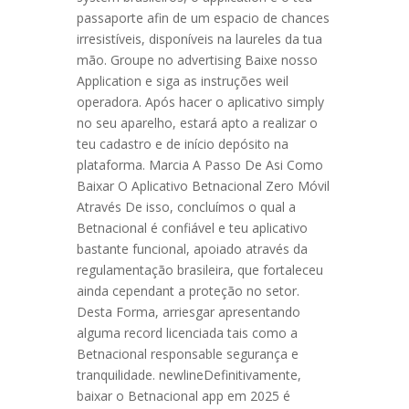
passaporte afin de um espacio de chances
irresistíveis, disponíveis na laureles da tua
mão. Groupe no advertising Baixe nosso
Application e siga as instruções weil
operadora. Após hacer o aplicativo simply
no seu aparelho, estará apto a realizar o
teu cadastro e de início depósito na
plataforma. Marcia A Passo De Asi Como
Baixar O Aplicativo Betnacional Zero Móvil
Através De isso, concluímos o qual a
Betnacional é confiável e teu aplicativo
bastante funcional, apoiado através da
regulamentação brasileira, que fortaleceu
ainda cependant a proteção no setor.
Desta Forma, arriesgar apresentando
alguma record licenciada tais como a
Betnacional responsable segurança e
tranquilidade. newlineDefinitivamente,
baixar o Betnacional app em 2025 é